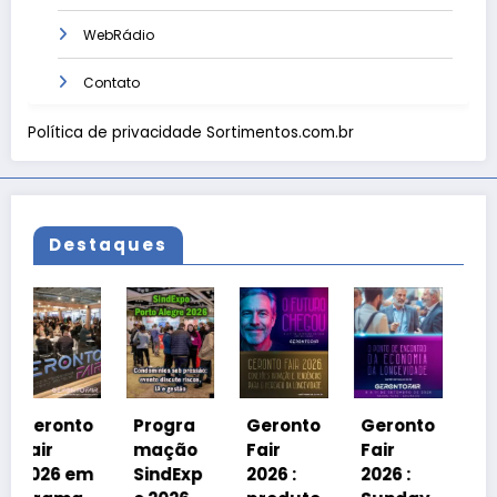
WebRádio
Contato
Política de privacidade Sortimentos.com.br
Destaques
Geronto
Fair
2026 em
o
Progra
Geronto
Geronto
Grama
mação
Fair
Fair
do
m
SindExp
2026 :
2026 :
debater