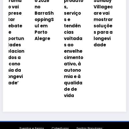
o 2026
produto
Sunday
á
no
s,
Villagec
avanço
BarraSh
serviço
are vai
imobiliá
oppingS
s e
mostrar
rio
ul em
tendên
soluçõe
impulsi
Porto
cias
s para a
onado
n
Alegre
voltada
longevi
pelo
s ao
dade
envelhe
n
envelhe
cimento
cimento
da
ativo, à
popula
autono
ção
mia e à
qualida
de de
vida
Eventos e Feiras
Coberturas
Festas Populares