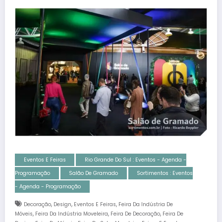
Eventos E Feiras
Rio Grande Do Sul : Eventos - Agenda -
Programação
Salão De Gramado
Sortimentos : Eventos
- Agenda - Programação
,
,
,
Decoração
Design
Eventos E Feiras
Feira Da Indústria De
,
,
,
Móveis
Feira Da Indústria Moveleira
Feira De Decoração
Feira De