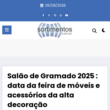
Pular
06/08/2026
para
o
conteúdo
Salão de Gramado 2025 :
data da feira de móveis e
acessórios da alta
decoração