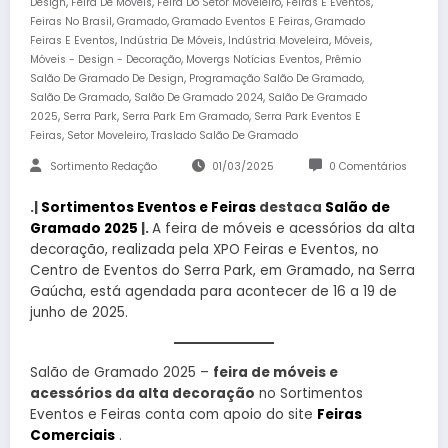
,
,
,
,
Design
Feira De Móveis
Feira Do Setor Moveleiro
Feiras E Eventos
,
,
,
Feiras No Brasil
Gramado
Gramado Eventos E Feiras
Gramado
,
,
,
,
Feiras E Eventos
Indústria De Móveis
Indústria Moveleira
Móveis
,
,
Móveis - Design - Decoração
Movergs Notícias Eventos
Prêmio
,
,
Salão De Gramado De Design
Programação Salão De Gramado
,
,
Salão De Gramado
Salão De Gramado 2024
Salão De Gramado
,
,
,
2025
Serra Park
Serra Park Em Gramado
Serra Park Eventos E
,
,
Feiras
Setor Moveleiro
Traslado Salão De Gramado
Sortimento Redação
01/03/2025
0 Comentários
.|
Sortimentos Eventos e Feiras
destaca
Salão de
Gramado 2025
|.
A feira de móveis e acessórios da alta
decoração, realizada pela XPO Feiras e Eventos, no
Centro de Eventos do Serra Park, em Gramado, na Serra
Gaúcha, está agendada para acontecer de 16 a 19 de
junho de 2025.
Salão de Gramado 2025 –
feira de móveis e
acessórios da alta decoração
no Sortimentos
Eventos e Feiras conta com apoio do site
Feiras
Comerciais
.