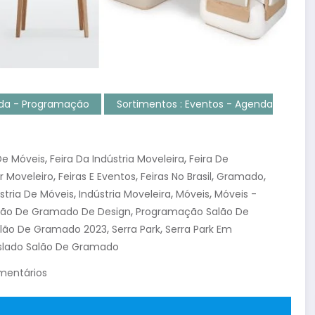
nda - Programação
Sortimentos : Eventos - Agenda
,
,
 De Móveis
Feira Da Indústria Moveleira
Feira De
,
,
,
,
r Moveleiro
Feiras E Eventos
Feiras No Brasil
Gramado
,
,
,
stria De Móveis
Indústria Moveleira
Móveis
Móveis -
,
lão De Gramado De Design
Programação Salão De
,
,
lão De Gramado 2023
Serra Park
Serra Park Em
slado Salão De Gramado
mentários