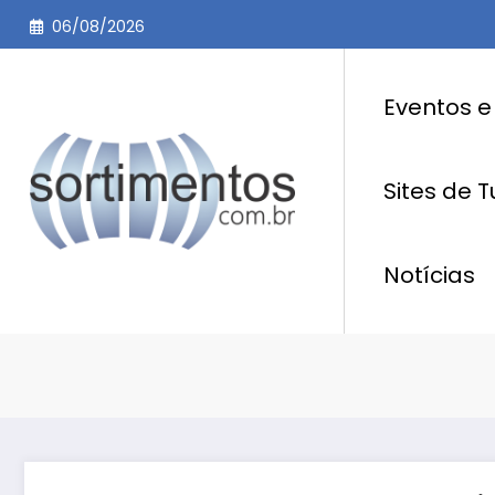
Pular
06/08/2026
para
o
conteúdo
Eventos e
Sites de 
Notícias