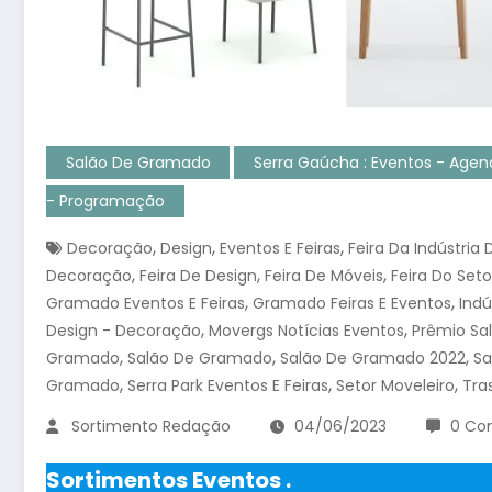
Salão De Gramado
Serra Gaúcha : Eventos - Age
- Programação
,
,
,
Decoração
Design
Eventos E Feiras
Feira Da Indústria
,
,
,
Decoração
Feira De Design
Feira De Móveis
Feira Do Seto
,
,
Gramado Eventos E Feiras
Gramado Feiras E Eventos
Indú
,
,
Design - Decoração
Movergs Notícias Eventos
Prêmio Sa
,
,
,
Gramado
Salão De Gramado
Salão De Gramado 2022
Sa
,
,
,
Gramado
Serra Park Eventos E Feiras
Setor Moveleiro
Tra
Sortimento Redação
04/06/2023
0 Co
Sortimentos Eventos .