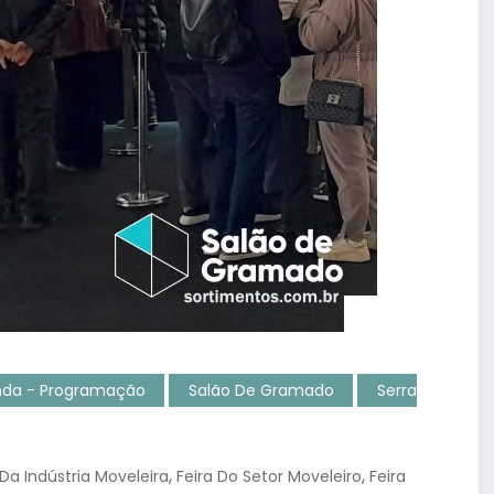
enda - Programação
Salão De Gramado
Serra
,
,
 Da Indústria Moveleira
Feira Do Setor Moveleiro
Feira