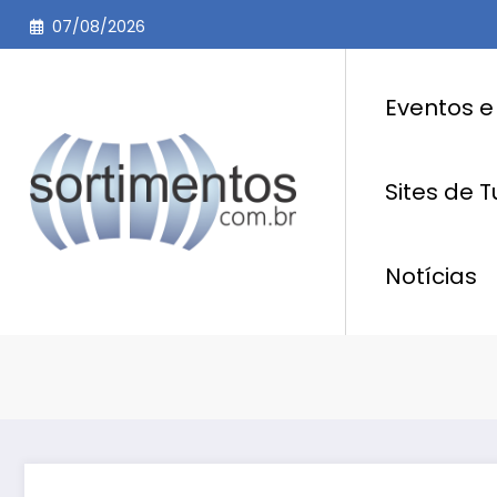
Pular
07/08/2026
para
o
conteúdo
Eventos e
Sites de 
Notícias