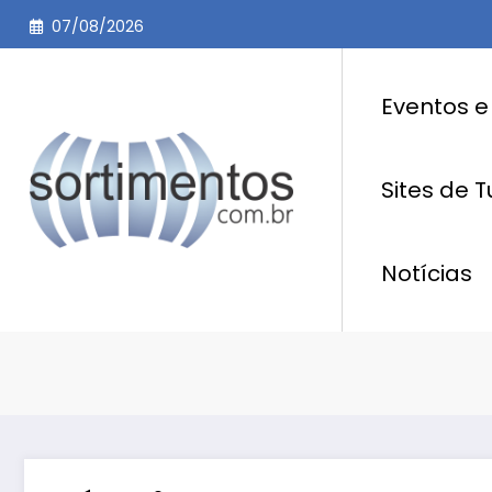
Pular
07/08/2026
para
o
conteúdo
Eventos e
Sites de 
Notícias