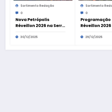
Sortimento Redação
Sortimento Red
0
0
Nova Petrópolis
Programação
Réveillon 2026 na Serra
Réveillon 2026
Gaúcha : shows e
Paranaguá no l
queima de fogos na
30/12/2025
paranaense : 
29/12/2025
virada de ano
gastronomia 
de fogos na vi
ano na Praça 
Eventos