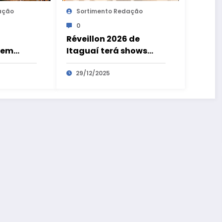
ação
Sortimento Redação
0
Réveillon 2026 de
 em
Itaguaí terá shows
itoral
gratuitos e queima de
shows,
fogos na virada de ano
29/12/2025
e queima
em Coroa Grande e
rada de
Chaperó
de