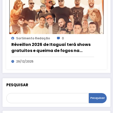
Sortimento Redação
0
Réveillon 2026 de Itaguaí terá shows
gratuitos e queima de fogos na
virada de ano em Coroa Grande e
29/12/2025
Chaperó
PESQUISAR
Pesquisar