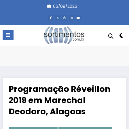
Pular
06/08/2026
para
o
conteúdo
Programação Réveillon
2019 em Marechal
Deodoro, Alagoas