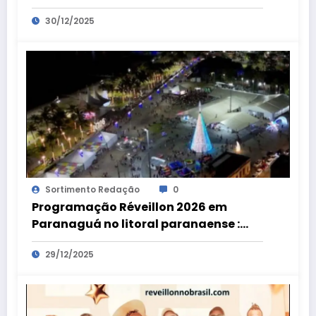
fogos na virada de ano
30/12/2025
Sortimento Redação
0
Programação Réveillon 2026 em
Paranaguá no litoral paranaense :
shows, gastronomia e queima de
29/12/2025
fogos na virada de ano na Praça de
Eventos