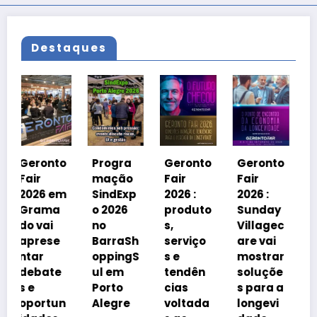
Destaques
Geronto
Fair
2026 em
o
Progra
Geronto
Geronto
Grama
mação
Fair
Fair
do
m
SindExp
2026 :
2026 :
debater
a
o 2026
produto
Sunday
á
no
s,
Villagec
avanço
e
BarraSh
serviço
are vai
imobiliá
oppingS
s e
mostrar
rio
e
ul em
tendên
soluçõe
impulsi
Porto
cias
s para a
onado
n
Alegre
voltada
longevi
pelo