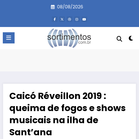
Pular
08/08/2026
para
o
conteúdo
Caicó Réveillon 2019 :
queima de fogos e shows
musicais na ilha de
Sant’ana