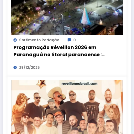
Sortimento Redação
0
Programação Réveillon 2026 em
Paranaguá no litoral paranaense :
shows, gastronomia e queima de
29/12/2025
fogos na virada de ano na Praça de
Eventos