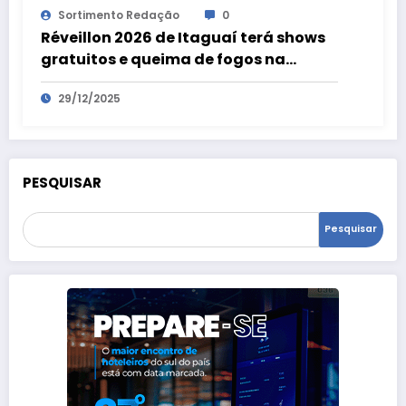
Sortimento Redação
0
Réveillon 2026 de Itaguaí terá shows
gratuitos e queima de fogos na
virada de ano em Coroa Grande e
29/12/2025
Chaperó
PESQUISAR
Pesquisar