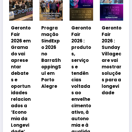
Geronto
Fair
2026 em
onto
Progra
Geronto
Geronto
Grama
mação
Fair
Fair
do
6 em
SindExp
2026 :
2026 :
debater
ma
o 2026
produto
Sunday
á
ai
no
s,
Villagec
avanço
ese
BarraSh
serviço
are vai
imobiliá
oppingS
s e
mostrar
rio
ate
ul em
tendên
soluçõe
impulsi
Porto
cias
s para a
onado
rtun
Alegre
voltada
longevi
pelo
des
s ao
dade
envelhe
cion
envelhe
cimento
s a
cimento
da
ono
ativo, à
popula
 da
autono
ção
gevi
mia e à
e’
qualida