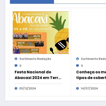
Sortimento Redação
Sortimento Red
0
0
Festa Nacional do
Conheça os me
Abacaxi 2024 em Terra
tipos de cober
de Areia : atrações e
para se aquec
programação de
03/12/2024
inverno
14/07/2024
shows