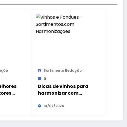
ação
Sortimento Redação
0
lhores
Dicas de vinhos para
tores
harmonizar com
er no
fondue
14/07/2024