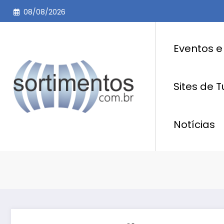
Pular
08/08/2026
para
o
conteúdo
Eventos e
Sites de 
Notícias