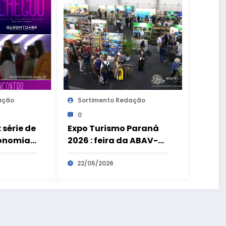
ação
Sortimento Redação
0
 série de
Expo Turismo Paraná
conomia
2026 : feira da ABAV-PR
movimenta R$ 180
 para a
milhões e bate recorde
22/05/2026