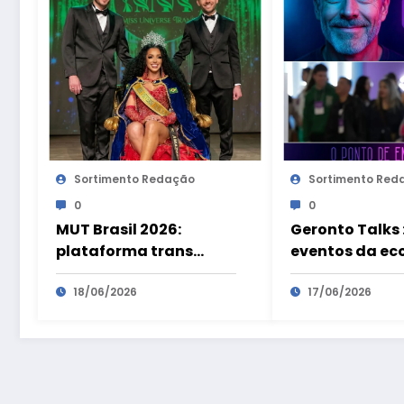
Sortimento Redação
Sortimento Red
0
0
MUT Brasil 2026:
Geronto Talks :
plataforma trans
eventos da e
transforma
prateada são
visibilidade em
18/06/2026
preparatórios
17/06/2026
oportunidades
Geronto Fair