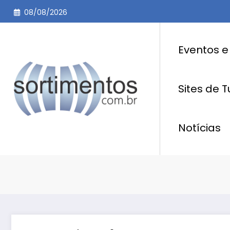
Pular
08/08/2026
para
o
conteúdo
Eventos e
Sites de 
Notícias