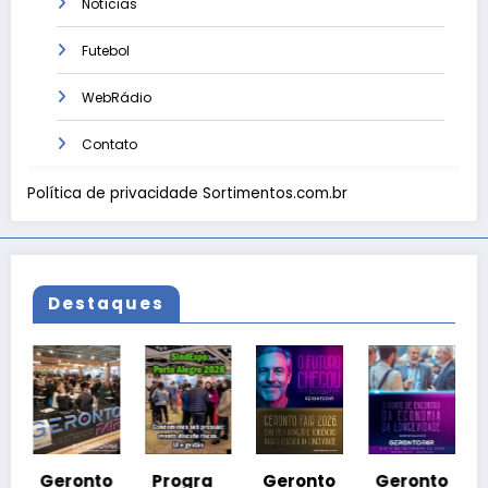
Notícias
Futebol
WebRádio
Contato
Política de privacidade Sortimentos.com.br
Destaques
Geronto
Fair
2026 em
to
Progra
Geronto
Geronto