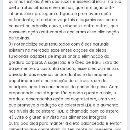
quilinhos extras. Além dos sucos é essencial incluir na sua
dieta frutas cítricas e vermelhas, que tem ação anti-
inflamatória, protegem o fígado e promovem ação
antioxidante, e também vegetais e leguminosos como
couve-flor, brócolis, couve, rabanete, entre outros, que
possuem ação antitumoral e aceleram essa eliminação
de toxinas.
3) Potencialize seus resultados com óleos naturais –
existem no mercado excelentes opções de óleos
funcionais capazes de impulsionar a eliminação da
gordura corporal. A sugestão é o Óleo de Baru. Extraído
da semente da castanha de baru, esse óleo aumenta a
atividade das enzimas antioxidantes e desempenha
papel importante na redução do estresse, um dos
principais agentes causadores do ganho de peso. Com
propriedade sacietógena tão grande quanto a chia, o
produto desempenha ação cardioprotetora, uma vez
que promove a redução do colesterol LDL e o aumento
nos níveis do colesterol HDL, o chamado bom colesterol.
4) Evite o glúten e invista nos alimentos integrais –
outra boa dica para manter a dieta balanceada é evitar
alimentos que contenham glúten, proteína presente, por