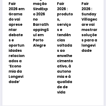
Grama
mação
Fair
Fair
do
em
SindExp
2026 :
2026 :
debater
a
o 2026
produto
Sunday
á
no
s,
Villagec
avanço
e
BarraSh
serviço
are vai
imobiliá
oppingS
s e
mostrar
rio
e
ul em
tendên
soluçõe
impulsi
Porto
cias
s para a
onado
un
Alegre
voltada
longevi
pelo
s
s ao
dade
envelhe
on
envelhe
cimento
a
cimento
da
o
ativo, à
popula
a
autono
ção
vi
mia e à
qualida
de de
vida