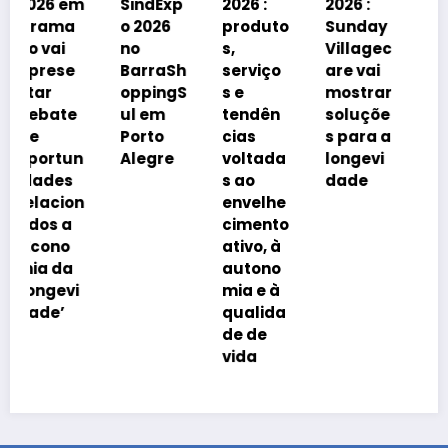
m
SindExp
2026 :
2026 :
debater
o 2026
produto
Sunday
á
no
s,
Villagec
avanço
BarraSh
serviço
are vai
imobiliá
oppingS
s e
mostrar
rio
ul em
tendên
soluçõe
impulsi
Porto
cias
s para a
onado
n
Alegre
voltada
longevi
pelo
s ao
dade
envelhe
n
envelhe
cimento
cimento
da
ativo, à
popula
autono
ção
i
mia e à
qualida
de de
vida