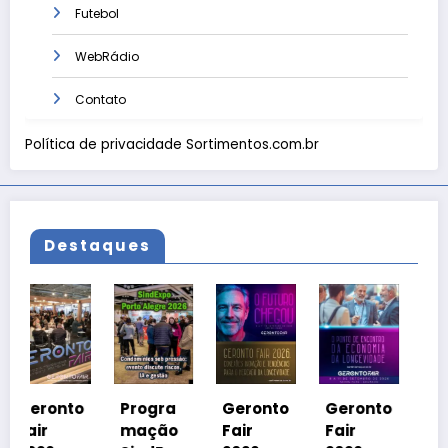
Futebol
WebRádio
Contato
Política de privacidade Sortimentos.com.br
Destaques
Geronto
Fair
2026 em
o
Progra
Geronto
Geronto
Grama
mação
Fair
Fair
do