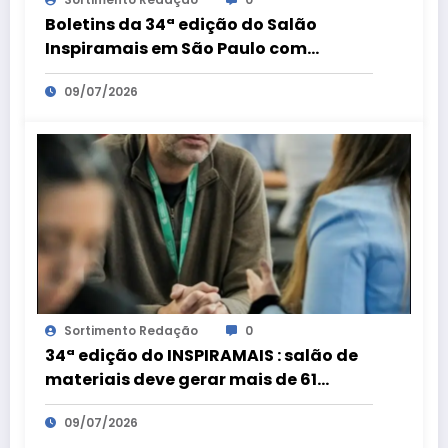
Boletins da 34ª edição do Salão
Inspiramais em São Paulo com
Cláudio Alves
09/07/2026
Sortimento Redação
0
34ª edição do INSPIRAMAIS : salão de
materiais deve gerar mais de 61
milhões de reais em negócios com o
09/07/2026
mercado internacional