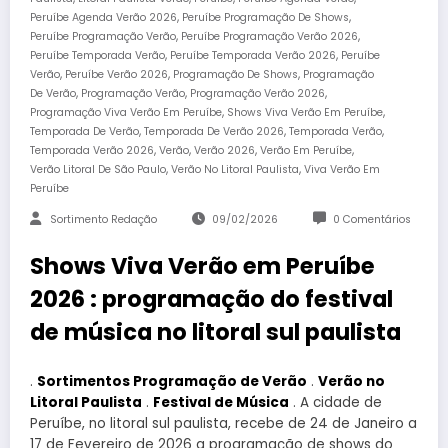
,
,
Peruíbe Agenda Verão 2026
Peruíbe Programação De Shows
,
,
Peruíbe Programação Verão
Peruíbe Programação Verão 2026
,
,
Peruíbe Temporada Verão
Peruíbe Temporada Verão 2026
Peruíbe
,
,
,
Verão
Peruíbe Verão 2026
Programação De Shows
Programação
,
,
,
De Verão
Programação Verão
Programação Verão 2026
,
,
Programação Viva Verão Em Peruíbe
Shows Viva Verão Em Peruíbe
,
,
,
Temporada De Verão
Temporada De Verão 2026
Temporada Verão
,
,
,
,
Temporada Verão 2026
Verão
Verão 2026
Verão Em Peruíbe
,
,
Verão Litoral De São Paulo
Verão No Litoral Paulista
Viva Verão Em
Peruíbe
Sortimento Redação
09/02/2026
0 Comentários
Shows Viva Verão em Peruíbe
2026 : programação do festival
de música no litoral sul paulista
.
Sortimentos
Programação de Verão
.
Verão no
Litoral Paulista
.
Festival de Música
. A cidade de
Peruíbe, no litoral sul paulista, recebe de 24 de Janeiro a
17 de Fevereiro de 2026 a programação de shows do