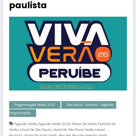
paulista
Programação Verão 2027
São Paulo : Eventos - Agenda -
Programação
,
,
,
Agenda Verão
Agenda Verão 2026
Férias De Verão
Festival De
,
,
,
Verão
Litoral De São Paulo
Litoral De São Paulo Verão
Litoral
,
,
,
,
Paulista
Litoral Paulista Verão
Peruíbe
Peruíbe Agenda Verão