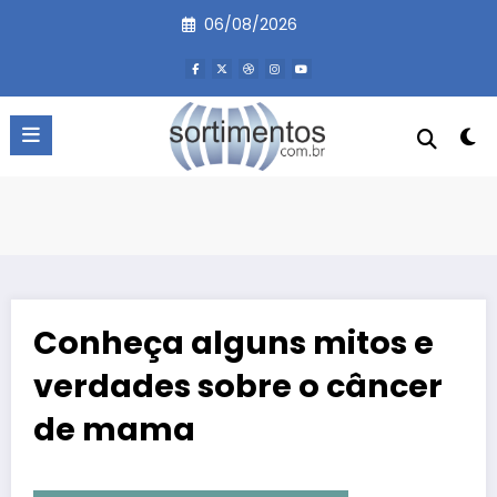
Pular
06/08/2026
para
o
conteúdo
Conheça alguns mitos e
verdades sobre o câncer
de mama