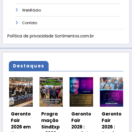
WebRádio
Contato
Política de privacidade Sortimentos.com.br
Destaques
Geronto
Fair
2026 em
onto
Progra
Geronto
Geronto
Grama
mação
Fair
Fair
do
6 em
SindExp
2026 :
2026 :
debater