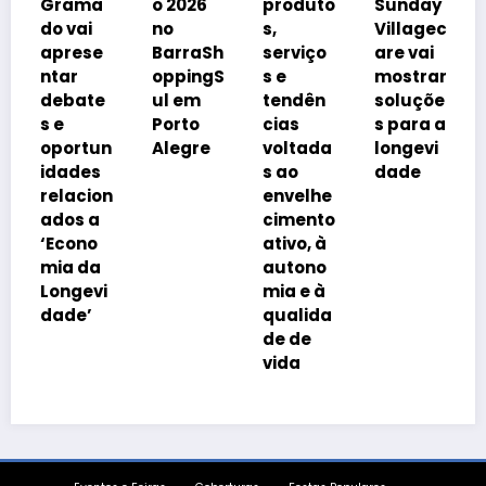
ma
o 2026
produto
Sunday
á
ai
no
s,
Villagec
avanço
ese
BarraSh
serviço
are vai
imobiliá
oppingS
s e
mostrar
rio
ate
ul em
tendên
soluçõe
impulsi
Porto
cias
s para a
onado
rtun
Alegre
voltada
longevi
pelo
des
s ao
dade
envelhe
cion
envelhe
cimento
 a
cimento
da
no
ativo, à
popula
 da
autono
ção
evi
mia e à
e’
qualida
de de
vida