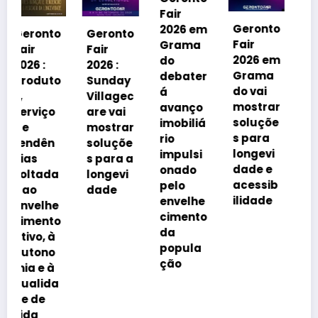
Fair
Geronto
2026 em
o
Geronto
Geronto
Fair
Grama
Fair
Fair
2026 em
do
2026 :
2026 :
Grama
debater
o
Sunday
Fórum
do vai
á
Villagec
Nacion
mostrar
avanço
are vai
al das
soluçõe
imobiliá
mostrar
ILPIs
s para
rio
soluçõe
reunirá
longevi
impulsi
s para a
especia
dade e
onado
longevi
listas
acessib
pelo
dade
para
ilidade
envelhe
debater
cimento
o
inovaçã
da
o,
popula
sustent
ção
abilida
de e
qualida
de