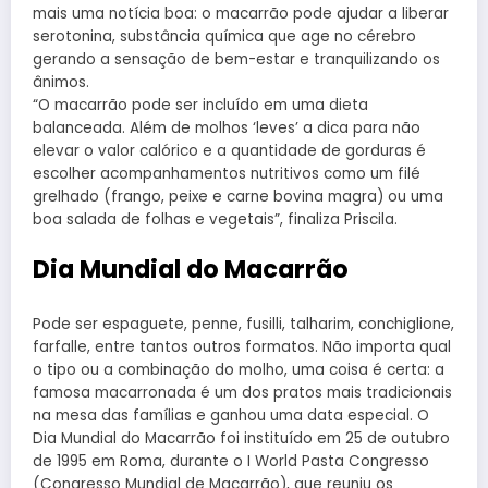
mais uma notícia boa: o macarrão pode ajudar a liberar
serotonina, substância química que age no cérebro
gerando a sensação de bem-estar e tranquilizando os
ânimos.
“O macarrão pode ser incluído em uma dieta
balanceada. Além de molhos ‘leves’ a dica para não
elevar o valor calórico e a quantidade de gorduras é
escolher acompanhamentos nutritivos como um filé
grelhado (frango, peixe e carne bovina magra) ou uma
boa salada de folhas e vegetais”, finaliza Priscila.
Dia Mundial do Macarrão
Pode ser espaguete, penne, fusilli, talharim, conchiglione,
farfalle, entre tantos outros formatos. Não importa qual
o tipo ou a combinação do molho, uma coisa é certa: a
famosa macarronada é um dos pratos mais tradicionais
na mesa das famílias e ganhou uma data especial. O
Dia Mundial do Macarrão foi instituído em 25 de outubro
de 1995 em Roma, durante o I World Pasta Congresso
(Congresso Mundial de Macarrão), que reuniu os