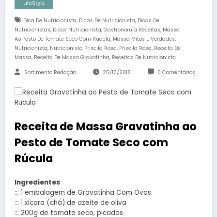
LifeStyle
,
,
Dica De Nutricionista
Dicas De Nutricionista
Dicas De
,
,
,
Nutricionistas
Dicas Nutricionista
Gastronomia Receitas
Massa
,
,
Ao Pesto De Tomate Seco Com Rúcula
Massa Mitos E Verdades
,
,
,
Nutricionista
Nutricionista Priscila Rosa
Priscila Rosa
Receita De
,
,
Massa
Receita De Massa Gravatinha
Receitas De Nutricionista
Sortimento Redação
25/10/2018
0 Comentários
Receita de Massa Gravatinha ao
Pesto de Tomate Seco com
Rúcula
Ingredientes
::: 1 embalagem de Gravatinha Com Ovos
::: 1 xícara (chá) de azeite de oliva
::: 200g de tomate seco, picados