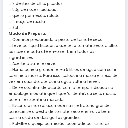
::: 2 dentes de alho, picados
::: 50g de nozes, picadas
::: queijo parmesão, ralado
::: 1 maço de rúcula
::: Sal
Modo de Preparo:
::: Comece preparando o pesto de tomate seco.
::: Leve ao liquidificador, o azeite, o tomate seco, o alho,
as nozes e bata até envolver bem todos os
ingredientes.
::: Acerte o sal e reserve.
::: Numa panela grande ferva 5 litros de água com sal e
cozinhe a massa. Para isso, coloque a massa e mexa de
vez em quando, até que a água volte a ferver.
::: Deixe cozinhar de acordo com o tempo indicado na
embalagem ou até que fique ‘al dente’, ou seja, macia,
porém resistente à mordida.
::: Escorra a massa, acomode num refratário grande,
acrescente o pesto de tomate seco e envolva bem
com a ajuda de dois garfos grandes.
::: Polvilhe o queijo parmesão, acomode por cima as