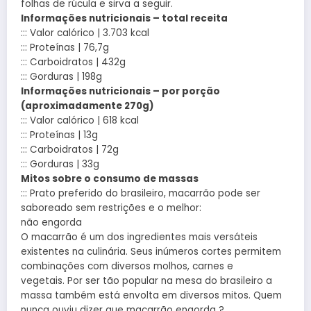
folhas de rúcula e sirva a seguir.
Informações nutricionais – total receita
::: Valor calórico | 3.703 kcal
::: Proteínas | 76,7g
::: Carboidratos | 432g
::: Gorduras | 198g
Informações nutricionais – por porção
(aproximadamente 270g)
::: Valor calórico | 618 kcal
::: Proteínas | 13g
::: Carboidratos | 72g
::: Gorduras | 33g
Mitos sobre o consumo de massas
::: Prato preferido do brasileiro, macarrão pode ser
saboreado sem restrições e o melhor:
não engorda
O macarrão é um dos ingredientes mais versáteis
existentes na culinária. Seus inúmeros cortes permitem
combinações com diversos molhos, carnes e
vegetais. Por ser tão popular na mesa do brasileiro a
massa também está envolta em diversos mitos. Quem
nunca ouviu dizer que macarrão engorda ?