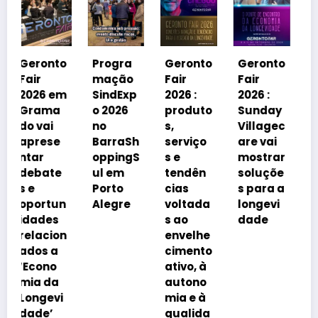
Geronto
Fair
2026 em
to
Progra
Geronto
Geronto
Grama
mação
Fair
Fair
do
em
SindExp
2026 :
2026 :
debater
a
o 2026
produto
Sunday
á
no
s,
Villagec
avanço
e
BarraSh
serviço
are vai
imobiliá
oppingS
s e
mostrar
rio
e
ul em
tendên
soluçõe
impulsi
Porto
cias
s para a
onado
un
Alegre
voltada
longevi
pelo
s
s ao
dade
envelhe
on
envelhe
cimento
a
cimento
da
ativo, à
popula
a
autono
ção
i
mia e à
qualida