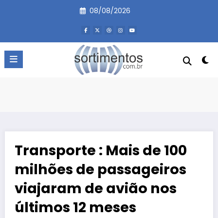
Pular
08/08/2026
para
o
conteúdo
Transporte : Mais de 100
milhões de passageiros
viajaram de avião nos
últimos 12 meses