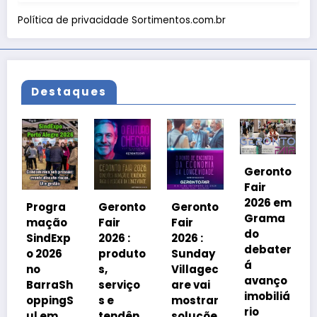
Política de privacidade Sortimentos.com.br
Destaques
Geronto
Fair
Geronto
2026 em
ra
Geronto
Geronto
Fair
Grama
ão
Fair
Fair
2026 em
do
Exp
2026 :
2026 :
Grama
debater
26
produto
Sunday
do vai
á
s,
Villagec
mostrar
avanço
aSh
serviço
are vai
soluçõe
imobiliá
ngS
s e
mostrar
s para
rio
m
tendên
soluçõe