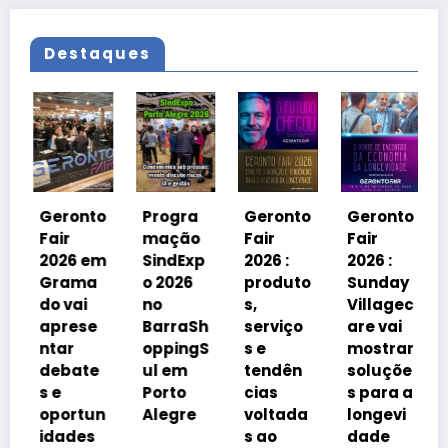
Destaques
Geronto
Progra
Geronto
Geronto
Fair
mação
Fair
Fair
2026 em
SindExp
2026 :
2026 :
Grama
o 2026
produto
Sunday
do vai
no
s,
Villagec
aprese
BarraSh
serviço
are vai
ntar
oppingS
s e
mostrar
debate
ul em
tendên
soluçõe
s e
Porto
cias
s para a
oportun
Alegre
voltada
longevi
idades
s ao
dade