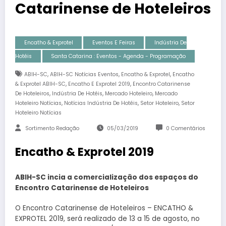
Catarinense de Hoteleiros
Encatho & Exprotel
Eventos E Feiras
Indústria De
Hotéis
Santa Catarina : Eventos - Agenda - Programação
,
,
,
ABIH-SC
ABIH-SC Notícias Eventos
Encatho & Exprotel
Encatho
,
,
& Exprotel ABIH-SC
Encatho E Exprotel 2019
Encontro Catarinense
,
,
,
De Hoteleiros
Indústria De Hotéis
Mercado Hoteleiro
Mercado
,
,
,
Hoteleiro Notícias
Notícias Indústria De Hotéis
Setor Hoteleiro
Setor
Hoteleiro Notícias
Sortimento Redação
05/03/2019
0 Comentários
Encatho & Exprotel 2019
ABIH-SC incia a comercialização dos espaços do
Encontro Catarinense de Hoteleiros
O Encontro Catarinense de Hoteleiros – ENCATHO &
EXPROTEL 2019, será realizado de 13 a 15 de agosto, no