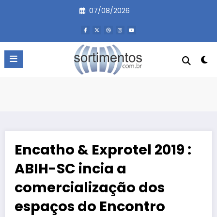
Pular
07/08/2026
para
o
conteúdo
Encatho & Exprotel 2019 :
ABIH-SC incia a
comercialização dos
espaços do Encontro