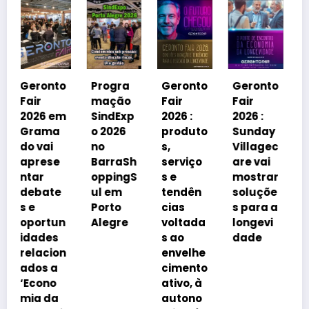
Geronto
Fair
2026 em
o
Progra
Geronto
Geronto
Grama
mação
Fair
Fair
do
m
SindExp
2026 :
2026 :
debater
o 2026
produto
Sunday
á
no
s,
Villagec
avanço
BarraSh
serviço
are vai
imobiliá
oppingS
s e
mostrar
rio
ul em
tendên
soluçõe
impulsi
Porto
cias
s para a
onado
n
Alegre
voltada
longevi
pelo
s ao
dade
envelhe
n
envelhe
cimento
cimento
da
ativo, à
popula
autono
ção