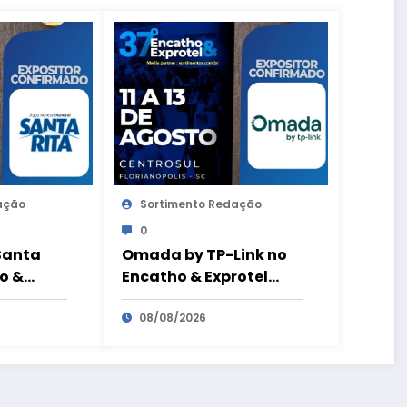
ação
Sortimento Redação
0
Santa
Omada by TP-Link no
o &
Encatho & Exprotel
2026
08/08/2026