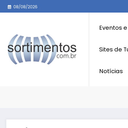
Pular
08/08/2026
para
o
conteúdo
Eventos e
Sites de 
Notícias