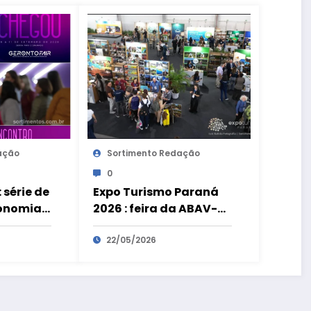
ação
Sortimento Redação
0
 série de
Expo Turismo Paraná
conomia
2026 : feira da ABAV-PR
movimenta R$ 180
 para a
milhões e bate recorde
22/05/2026