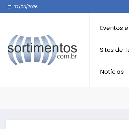
Pular
07/08/2026
para
o
conteúdo
Eventos e
Sites de 
Notícias