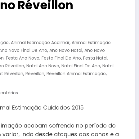
no Réveillon
,
,
ação
Animal Estimação Acalmar
Animal Estimação
,
,
Ano Novo Final De Ano
Ano Novo Natal
Ano Novo
,
,
,
,
on
Festa Ano Novo
Festa Final De Ano
Festa Natal
,
,
,
no Réveillon
Natal Ano Novo
Natal Final De Ano
Natal
,
,
,
et Réveillon
Réveillon
Réveillon Animal Estimação
entários
stimação acabam sofrendo no período do
m variar, indo desde ataques aos donos e a