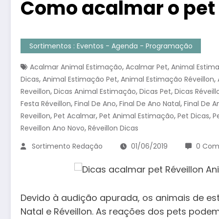
Como acalmar o pet 
Sortimentos : Eventos - Agenda - Programação
,
,
Acalmar Animal Estimação
Acalmar Pet
Animal Estim
,
,
,
Dicas
Animal Estimação Pet
Animal Estimação Réveillon
,
,
,
Reveillon
Dicas Animal Estimação
Dicas Pet
Dicas Réveill
,
,
,
Festa Réveillon
Final De Ano
Final De Ano Natal
Final De A
,
,
,
,
Reveillon
Pet Acalmar
Pet Animal Estimação
Pet Dicas
P
,
Reveillon Ano Novo
Réveillon Dicas
Sortimento Redação
01/06/2019
0 Com
Devido à audição apurada, os animais de e
Natal e Réveillon. As reações dos pets pode