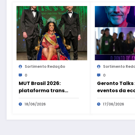
Sortimento Redação
Sortimento Red
0
0
MUT Brasil 2026:
Geronto Talks :
plataforma trans
eventos da e
transforma
prateada são
visibilidade em
18/06/2026
preparatórios
17/06/2026
oportunidades
Geronto Fair