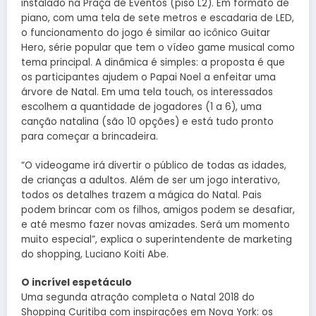
instalado na Praça de Eventos (piso L2). Em formato de
piano, com uma tela de sete metros e escadaria de LED,
o funcionamento do jogo é similar ao icônico Guitar
Hero, série popular que tem o vídeo game musical como
tema principal. A dinâmica é simples: a proposta é que
os participantes ajudem o Papai Noel a enfeitar uma
árvore de Natal. Em uma tela touch, os interessados
escolhem a quantidade de jogadores (1 a 6), uma
canção natalina (são 10 opções) e está tudo pronto
para começar a brincadeira.
“O videogame irá divertir o público de todas as idades,
de crianças a adultos. Além de ser um jogo interativo,
todos os detalhes trazem a mágica do Natal. Pais
podem brincar com os filhos, amigos podem se desafiar,
e até mesmo fazer novas amizades. Será um momento
muito especial”, explica o superintendente de marketing
do shopping, Luciano Koiti Abe.
O incrível espetáculo
Uma segunda atração completa o Natal 2018 do
Shopping Curitiba com inspirações em Nova York: os