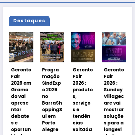
Destaques
Geronto
Fair
2026 em
to
Progra
Geronto
Geronto
Grama
mação
Fair
Fair
do
em
SindExp
2026 :
2026 :
debater
a
o 2026
produto
Sunday
á
no
s,
Villagec
avanço
e
BarraSh
serviço
are vai
imobiliá
oppingS
s e
mostrar
rio
e
ul em
tendên
soluçõe
impulsi
Porto
cias
s para a
onado
un
Alegre
voltada
longevi
pelo