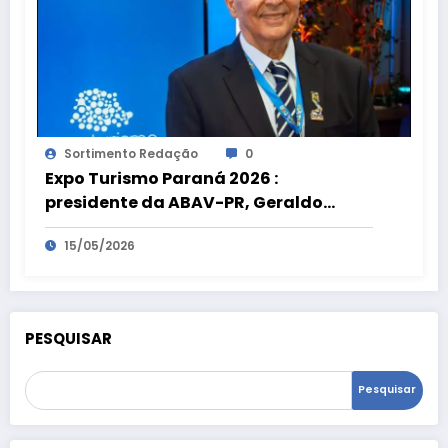
Sortimento Redação
0
Expo Turismo Paraná 2026 :
presidente da ABAV-PR, Geraldo
Zaidan Rocha, comenta a edição
15/05/2026
histórica
PESQUISAR
Pesquisar