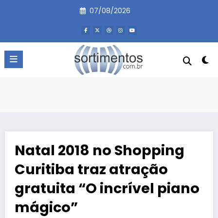
Pular
07/08/2026
para
o
conteúdo
Natal 2018 no Shopping
Curitiba traz atração
gratuita “O incrível piano
mágico”