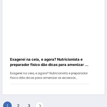
Exagerei na ceia, e agora? Nutricionista e
preparador físico dão dicas para amenizar os
excessos das festas de final de ano
Exagerei na ceia, e agora? Nutricionista e preparador
físico dão dicas para amenizar os excessos…
Paginação
1
2
3