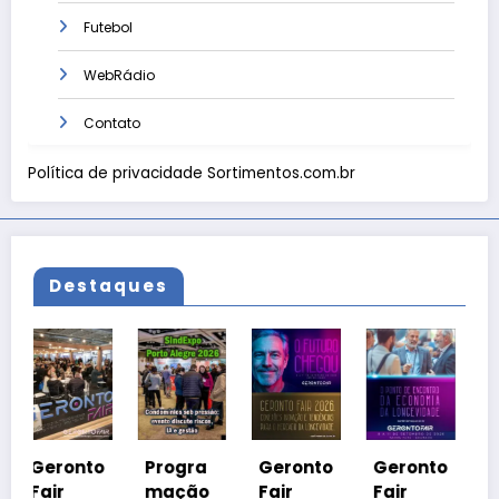
Futebol
WebRádio
Contato
Política de privacidade Sortimentos.com.br
Destaques
Geronto
Fair
2026 em
o
Progra
Geronto
Geronto
Grama
mação
Fair
Fair