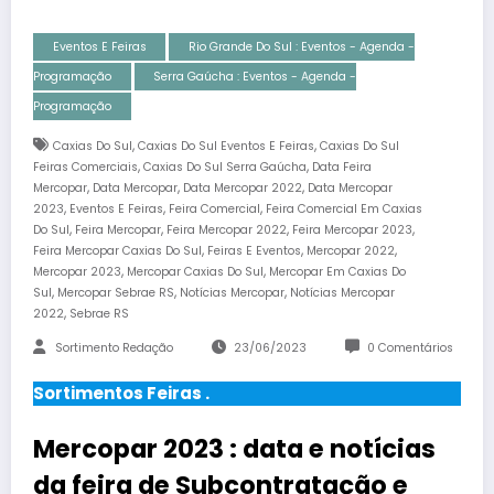
Eventos E Feiras
Rio Grande Do Sul : Eventos - Agenda -
Programação
Serra Gaúcha : Eventos - Agenda -
Programação
,
,
Caxias Do Sul
Caxias Do Sul Eventos E Feiras
Caxias Do Sul
,
,
Feiras Comerciais
Caxias Do Sul Serra Gaúcha
Data Feira
,
,
,
Mercopar
Data Mercopar
Data Mercopar 2022
Data Mercopar
,
,
,
2023
Eventos E Feiras
Feira Comercial
Feira Comercial Em Caxias
,
,
,
,
Do Sul
Feira Mercopar
Feira Mercopar 2022
Feira Mercopar 2023
,
,
,
Feira Mercopar Caxias Do Sul
Feiras E Eventos
Mercopar 2022
,
,
Mercopar 2023
Mercopar Caxias Do Sul
Mercopar Em Caxias Do
,
,
,
Sul
Mercopar Sebrae RS
Notícias Mercopar
Notícias Mercopar
,
2022
Sebrae RS
Sortimento Redação
23/06/2023
0 Comentários
Sortimentos Feiras .
Mercopar 2023 : data e notícias
da feira de Subcontratação e