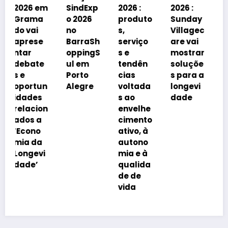
do
m
SindExp
2026 :
2026 :
debater
o 2026
produto
Sunday
á
no
s,
Villagec
avanço
BarraSh
serviço
are vai
imobiliá
oppingS
s e
mostrar
rio
ul em
tendên
soluçõe
impulsi
Porto
cias
s para a
onado
n
Alegre
voltada
longevi
pelo
s ao
dade
envelhe
n
envelhe
cimento
cimento
da
ativo, à
popula
autono
ção
i
mia e à
qualida
de de
vida