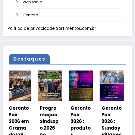
WebRádio
Contato
Política de privacidade Sortimentos.com.br
Destaques
Geronto
Fair
2026 em
to
Progra
Geronto
Geronto
Grama
mação
Fair
Fair
do
em
SindExp
2026 :
2026 :
debater
a
o 2026
produto
Sunday
á
no
s,
Villagec