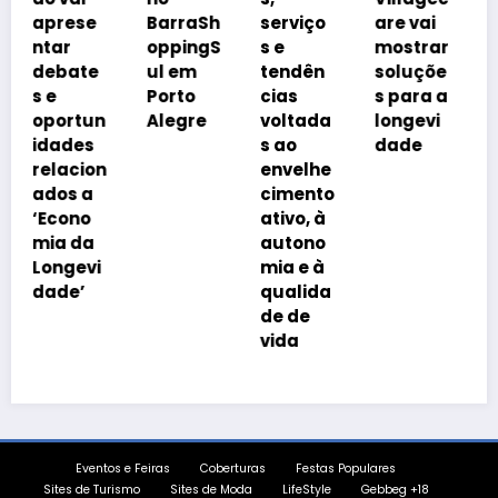
avanço
e
BarraSh
serviço
are vai
imobiliá
oppingS
s e
mostrar
rio
e
ul em
tendên
soluçõe
impulsi
Porto
cias
s para a
onado
un
Alegre
voltada
longevi
pelo
s ao
dade
envelhe
on
envelhe
cimento
cimento
da
ativo, à
popula
autono
ção
i
mia e à
qualida
de de
vida
Eventos e Feiras
Coberturas
Festas Populares
Sites de Turismo
Sites de Moda
LifeStyle
Gebbeg +18