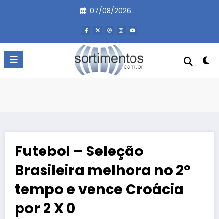
Pular
07/08/2026
para
o
conteúdo
Futebol – Seleção
Brasileira melhora no 2º
tempo e vence Croácia
por 2 X 0