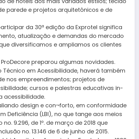
 de hotéis dos mais variados estilos; tecido
de parede e projetos arquitetônicos e de
rticipar da 30ª edição da Exprotel significa
imento, atualização e demandas do mercado
s que diversificamos e ampliamos os clientes
& ProDecore preparou algumas novidades.
do Técnico em Acessibilidade, haverá também
ade nos empreendimentos; projetos de
ibilidade; cursos e palestras educativas in-
 acessibilidade.
aliando design e con¬forto, em conformidade
om Deficiência (LBI), no que tange aos meios
o. 9.296, de 1º. de março de 2018 que
nclusão no. 13.146 de 6 de junho de 2015.