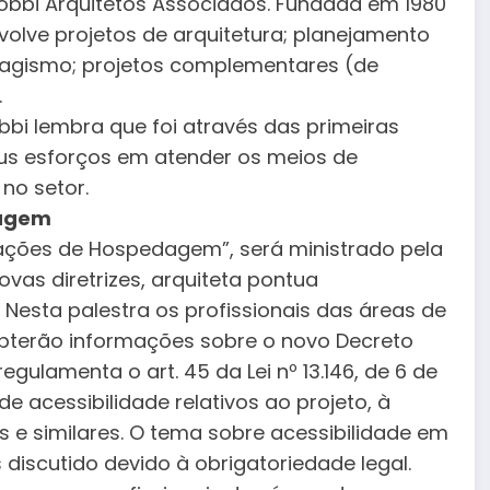
bbi Arquitetos Associados. Fundada em 1980
volve projetos de arquitetura; planejamento
isagismo; projetos complementares (de
.
obbi lembra que foi através das primeiras
us esforços em atender os meios de
no setor.
dagem
icações de Hospedagem”, será ministrado pela
ovas diretrizes, arquiteta pontua
 Nesta palestra os profissionais das áreas de
obterão informações sobre o novo Decreto
regulamenta o art. 45 da Lei nº 13.146, de 6 de
de acessibilidade relativos ao projeto, à
 e similares. O tema sobre acessibilidade em
 discutido devido à obrigatoriedade legal.