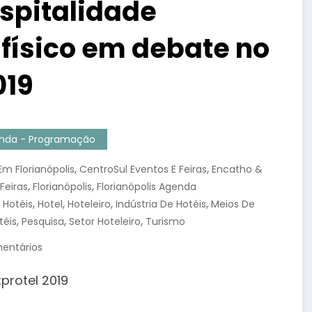
ospitalidade
 físico em debate no
019
genda - Programação
,
,
Em Florianópolis
CentroSul Eventos E Feiras
Encatho &
,
,
Feiras
Florianópolis
Florianópolis Agenda
,
,
,
,
,
Hotéis
Hotel
Hoteleiro
Indústria De Hotéis
Meios De
,
,
,
téis
Pesquisa
Setor Hoteleiro
Turismo
entários