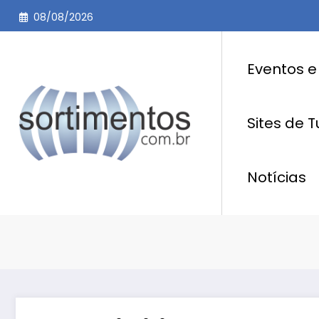
Pular
08/08/2026
para
o
conteúdo
Eventos e
Sites de 
Notícias