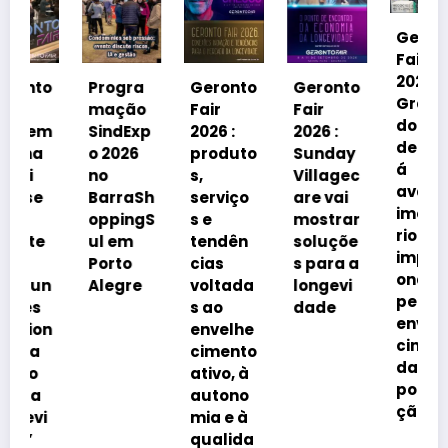
Geronto
Fair
2026 em
o
Progra
Geronto
Geronto
Grama
mação
Fair
Fair
do
m
SindExp
2026 :
2026 :
debater
o 2026
produto
Sunday
á
no
s,
Villagec
avanço
BarraSh
serviço
are vai
imobiliá
oppingS
s e
mostrar
rio
ul em
tendên
soluçõe
impulsi
Porto
cias
s para a
onado
Alegre
voltada
longevi
pelo
s ao
dade
envelhe
n
envelhe
cimento
cimento
da
ativo, à
popula
autono
ção
mia e à
qualida