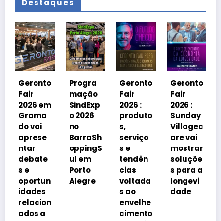
Destaques
Geronto
Fair
2026 em
nto
Progra
Geronto
Geronto
Grama
mação
Fair
Fair
do
 em
SindExp
2026 :
2026 :
debater
a
o 2026
produto
Sunday
á
i
no
s,
Villagec
avanço
se
BarraSh
serviço
are vai
imobiliá
oppingS
s e
mostrar
rio
te
ul em
tendên
soluçõe
impulsi
Porto
cias
s para a
onado
un
Alegre
voltada
longevi
pelo
s
s ao
dade
envelhe
ion
envelhe
cimento
a
cimento