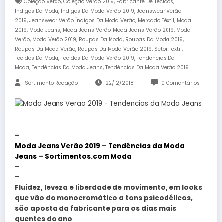
,
,
,
Coleção Verão
Coleção Verão 2019
Fabricante De Tecidos
,
,
Índigos Da Moda
Índigos Da Moda Verão 2019
Jeanswear Verão
,
,
,
2019
Jeanswear Verão Índigos Da Moda Verão
Mercado Têxtil
Moda
,
,
,
,
2019
Moda Jeans
Moda Jeans Verão
Moda Jeans Verão 2019
Moda
,
,
,
,
Verão
Moda Verão 2019
Roupas Da Moda
Roupas Da Moda 2019
,
,
,
Roupas Da Moda Verão
Roupas Da Moda Verão 2019
Setor Têxtil
,
,
Tecidos Da Moda
Tecidos Da Moda Verão 2019
Tendências Da
,
,
Moda
Tendências Da Moda Jeans
Tendências Da Moda Verão 2019
Sortimento Redação
22/12/2018
0 Comentários
–
Moda Jeans Verão 2019
–
Tendências da Moda
Jeans
–
Sortimentos.com Moda
–
–
Fluidez, leveza e liberdade de movimento, em looks
que vão do monocromático a tons psicodélicos,
são aposta da fabricante para os dias mais
quentes do ano