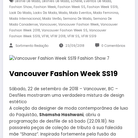
,
,
,
,
Desfile De Moda
Desfiles De Moda
Echelle
Eventos De Moda
,
,
,
,
Fashion Show
Fashion Week
Fashion Week SS
Fashion Week SS19
,
,
,
,
,
Look Da Moda
Looks Da Moda
Moda
Moda Eventos
Moda Feminina
,
,
,
Moda Internacional
Moda Verão
Semana De Moda
Semana De
,
,
,
Moda Canadense
Vancouver
Vancouver Fashion Week
Vancouver
,
,
Fashion Week 2018
Vancouver Fashion Week SS
Vancouver
,
,
,
,
Fashion Week SS19
VFW
VFW 2018
VFW SS
VFW SS19
Sortimento Redação
23/09/2018
0 Comentários
Vancouver Fashion Week SS19
Sábado, 22 de setembro de 2018 – Vancouver, BC –
Desfiles mostraram uma verdadeira mistura de design
estético
A coleção da designer de moda contemporânea de luxo
do Paquistão,
Shamsha Hashwani
, abriu a
programação de desfile de sá bado (22.09.18). Na
passarela peças de coleção de tributo à sua falecida
mãe “Shanaz”. Inspirada fortemente pela fusão da