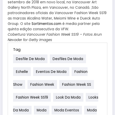
setembro de 2018 em novo local, na Vancouver Art
Gallery North Plaza, em Vancouver, no Canadá. ;São
patrocinadores oficiais da Vancouver Fashion Week SS19
as marcas Alcalina Water, Meiomi Wine e Dueck Auto
Group. O site
Sortimentos.com
é media partner pela
quinta edição consecutiva da VFW.
Cobertura Vancouver Fashion Week SS19 – Fotos Arun
Nevader for Getty Images
Tag
Desfile De Moda
Desfiles De Moda
Echelle
Eventos De Moda
Fashion
Show
Fashion Week
Fashion Week SS
Fashion Week SS19
Look Da Moda
Looks
Da Moda
Moda
Moda Eventos
Moda