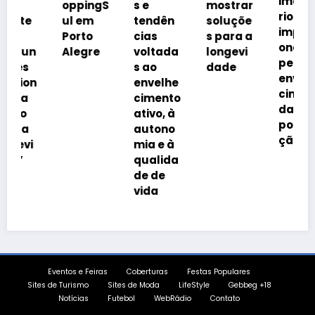
imobiliá
oppingS
s e
mostrar
rio
ul em
tendên
soluçõe
impulsi
Porto
cias
s para a
onado
n
Alegre
voltada
longevi
pelo
s ao
dade
envelhe
n
envelhe
cimento
cimento
da
ativo, à
popula
autono
ção
mia e à
qualida
de de
vida
Eventos e Feiras
Coberturas
Festas Populares
Sites de Turismo
Sites de Moda
LifeStyle
Gebbeg +18
Notícias
Futebol
WebRádio
Contato