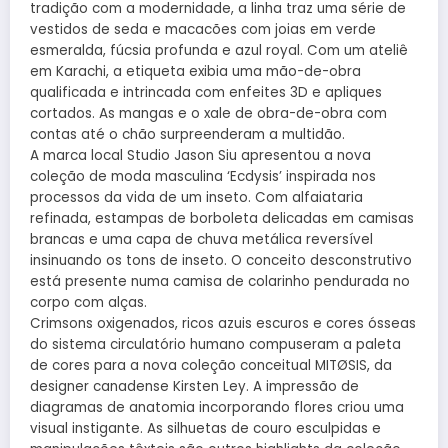
tradição com a modernidade, a linha traz uma série de
vestidos de seda e macacões com joias em verde
esmeralda, fúcsia profunda e azul royal. Com um ateliê
em Karachi, a etiqueta exibia uma mão-de-obra
qualificada e intrincada com enfeites 3D e apliques
cortados. As mangas e o xale de obra-de-obra com
contas até o chão surpreenderam a multidão.
A marca local Studio Jason Siu apresentou a nova
coleção de moda masculina ‘Ecdysis’ inspirada nos
processos da vida de um inseto. Com alfaiataria
refinada, estampas de borboleta delicadas em camisas
brancas e uma capa de chuva metálica reversível
insinuando os tons de inseto. O conceito desconstrutivo
está presente numa camisa de colarinho pendurada no
corpo com alças.
Crimsons oxigenados, ricos azuis escuros e cores ósseas
do sistema circulatório humano compuseram a paleta
de cores para a nova coleção conceitual MITØSIS, da
designer canadense Kirsten Ley. A impressão de
diagramas de anatomia incorporando flores criou uma
visual instigante. As silhuetas de couro esculpidas e