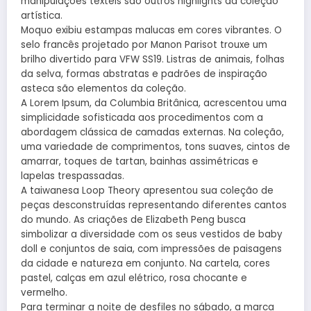
manipulações têxteis são outros highlights da coleção
artística.
Moquo exibiu estampas malucas em cores vibrantes. O
selo francês projetado por Manon Parisot trouxe um
brilho divertido para VFW SS19. Listras de animais, folhas
da selva, formas abstratas e padrões de inspiração
asteca são elementos da coleção.
A Lorem Ipsum, da Columbia Britânica, acrescentou uma
simplicidade sofisticada aos procedimentos com a
abordagem clássica de camadas externas. Na coleção,
uma variedade de comprimentos, tons suaves, cintos de
amarrar, toques de tartan, bainhas assimétricas e
lapelas trespassadas.
A taiwanesa Loop Theory apresentou sua coleção de
peças desconstruídas representando diferentes cantos
do mundo. As criações de Elizabeth Peng busca
simbolizar a diversidade com os seus vestidos de baby
doll e conjuntos de saia, com impressões de paisagens
da cidade e natureza em conjunto. Na cartela, cores
pastel, calças em azul elétrico, rosa chocante e
vermelho.
Para terminar a noite de desfiles no sábado, a marca