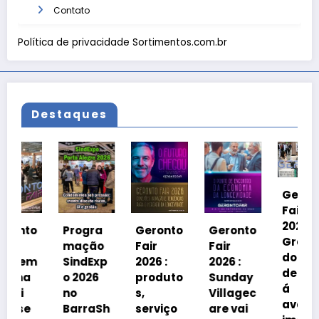
Contato
Política de privacidade Sortimentos.com.br
Destaques
Geronto
Fair
2026 em
o
Progra
Geronto
Geronto
Grama
mação
Fair
Fair
do
m
SindExp
2026 :
2026 :
debater
o 2026
produto
Sunday
á
no
s,
Villagec
avanço
BarraSh
serviço
are vai