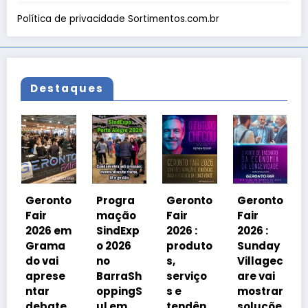
Política de privacidade Sortimentos.com.br
Destaques
Geronto
Fair
2026 em
to
Progra
Geronto
Geronto
Grama
mação
Fair
Fair
do
em
SindExp
2026 :
2026 :
debater
a
o 2026
produto
Sunday
á
no
s,
Villagec
avanço
e
BarraSh
serviço
are vai
imobiliá
oppingS
s e
mostrar
rio
te
ul em
tendên
soluçõe