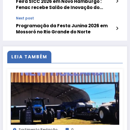
Feira SICC 2026 em Novo Hamburgo :
Fenac recebe Salão de Inovação do
Couro e do Calçado de 29 de junho a 1º de
Next post
julho
Programação da Festa Junina 2026 em
Mossoró no Rio Grande do Norte
LEIA TAMBÉM
Sortimento Redação
0