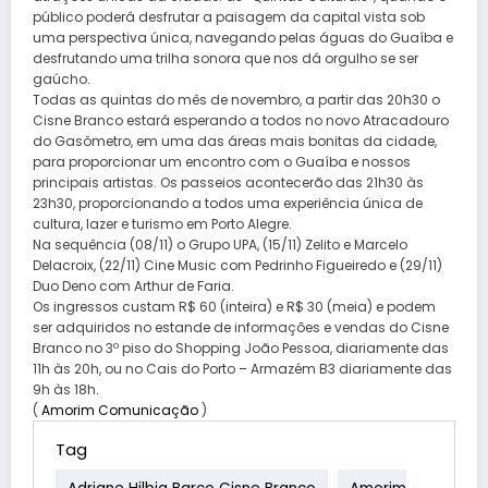
público poderá desfrutar a paisagem da capital vista sob
uma perspectiva única, navegando pelas águas do Guaíba e
desfrutando uma trilha sonora que nos dá orgulho se ser
gaúcho.
Todas as quintas do mês de novembro, a partir das 20h30 o
Cisne Branco estará esperando a todos no novo Atracadouro
do Gasômetro, em uma das áreas mais bonitas da cidade,
para proporcionar um encontro com o Guaíba e nossos
principais artistas. Os passeios acontecerão das 21h30 às
23h30, proporcionando a todos uma experiência única de
cultura, lazer e turismo em Porto Alegre.
Na sequência (08/11) o Grupo UPA, (15/11) Zelito e Marcelo
Delacroix, (22/11) Cine Music com Pedrinho Figueiredo e (29/11)
Duo Deno com Arthur de Faria.
Os ingressos custam R$ 60 (inteira) e R$ 30 (meia) e podem
ser adquiridos no estande de informações e vendas do Cisne
Branco no 3º piso do Shopping João Pessoa, diariamente das
11h às 20h, ou no Cais do Porto – Armazém B3 diariamente das
9h às 18h.
(
Amorim Comunicação
)
Tag