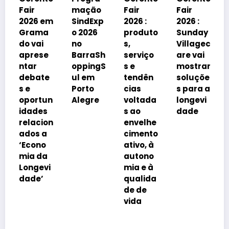
Gram
ir
mação
Fair
Fair
do
026 em
SindExp
2026 :
2026 :
debat
rama
o 2026
produto
Sunday
á
 vai
no
s,
Villagec
avanç
prese
BarraSh
serviço
are vai
imobil
ar
oppingS
s e
mostrar
rio
ebate
ul em
tendên
soluçõe
impuls
e
Porto
cias
s para a
onado
portun
Alegre
voltada
longevi
pelo
dades
s ao
dade
envel
lacion
envelhe
cimen
dos a
cimento
da
Econo
ativo, à
popul
ia da
autono
ção
ongevi
mia e à
ade’
qualida
de de
vida