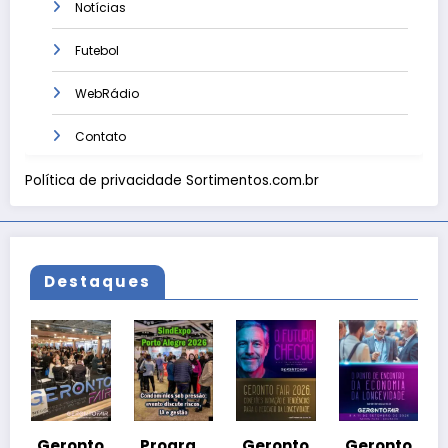
Notícias
Futebol
WebRádio
Contato
Política de privacidade Sortimentos.com.br
Destaques
Geron
Fair
2026 
eronto
Progra
Geronto
Geronto