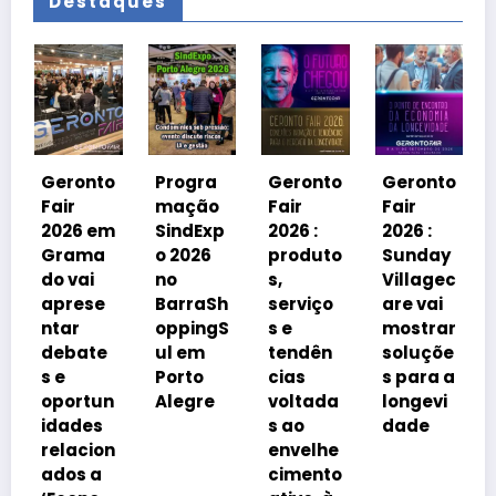
Destaques
Geront
Fair
2026 e
ronto
Progra
Geronto
Geronto
Grama
r
mação
Fair
Fair
do
26 em
SindExp
2026 :
2026 :
debate
ama
o 2026
produto
Sunday
á
vai
no
s,
Villagec
avanço
rese
BarraSh
serviço
are vai
imobili
ar
oppingS
s e
mostrar
rio
bate
ul em
tendên
soluçõe
impulsi
Porto
cias
s para a
onado
ortun
Alegre
voltada
longevi
pelo
ades
s ao
dade
envelh
lacion
envelhe
ciment
os a
cimento
da