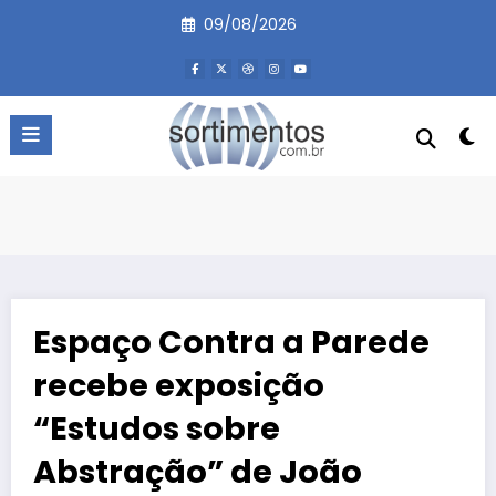
Pular
09/08/2026
para
o
conteúdo
Espaço Contra a Parede
recebe exposição
“Estudos sobre
Abstração” de João