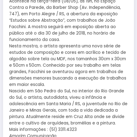
Acontece na terça-feira (08/05), às 19h, no Espaço
Contra a Parede, da Barber Shop (Av. Independência,
747), em Porto Alegre / RS, a abertura da exposição
“Estudos sobre Abstração”, com trabalhos de João
Facchini. A mostra seguirá em exposição aberta ao
público até o dia 30 de julho de 2018, no horário de
funcionamento da casa.
Nesta mostra, o artista apresenta uma nova série de
estudos de composição e cores em acrílico e tecido de
algodão sobre tela ou MDF, nos tamanhos 30cm x 30cm
e 50cm x 50cm. Conhecido por seu trabalho em telas
grandes, Facchini se aventurou agora em trabalhos de
dimensões menores buscando a execução de trabalhos
em maior escala.
Nascido em São Pedro do Sul, no interior do Rio Grande
do Sul, o artista, autodidata, viveu a infância e
adolescência em Santa Maria / RS, a juventude no Rio de
Janeiro e Minas Gerais, com toda a vida dedicada a
pintura. Atualmente reside em Cruz Alta onde se divide
entre o cultivo de orquídeas, bromélias e a pintura.
Mais informações : (51) 3311.4323
Amorim Comunicação