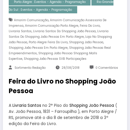
Porto Alegre : Eventos - Agenda - Programação
Rio Grande
Do Sul : Eventos - Agenda - Programação
,
Amorim Comunicação
Amorim Comunicação Assessoria De
,
,
,
Imprensa
Amorim Comunicação Porto Alegre
Feira Do Livro
,
,
Livraria Santos
Livraria Santos Do Shopping João Pessoa
Livraria
,
Santos Do Shopping João Pessoa Em Porto Alegre
Loja No Shopping
,
,
,
João Pessoa
Porto Alegre Feira Do Livro
Shopping João Pessoa
,
Shopping João Pessoa Em Porto Alegre
Shopping João Pessoa Real
,
Empreendimentos
Shopping João Pessoa Shopping Malls
,
Expertise
Shopping João Pessoa SVB Participações
Sortimento Redação
28/08/2018
0 Comentários
Feira do Livro no Shopping João
Pessoa
A
Livraria Santos
no 2° Piso do
Shopping João Pessoa
(
Av. João Pessoa, 1831 – Farroupilha ), em Porto Alegre /
RS, promove até o dia 8 de setembro de 2018 a 3ª
edição da Feira do Livro.