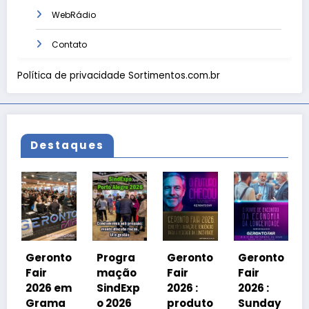
WebRádio
Contato
Política de privacidade Sortimentos.com.br
Destaques
Ger
Fai
202
Geronto
Progra
Geronto
Geronto
Gr
Fair
mação
Fair
Fair
do
2026 em
SindExp
2026 :
2026 :
deb
Grama
o 2026
produto
Sunday