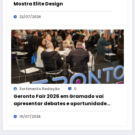
Mostra Elite Design
22/07/2026
Sortimento Redação
0
Geronto Fair 2026 em Gramado vai
apresentar debates e oportunidades
relacionados a ‘Economia da
15/07/2026
Longevidade’