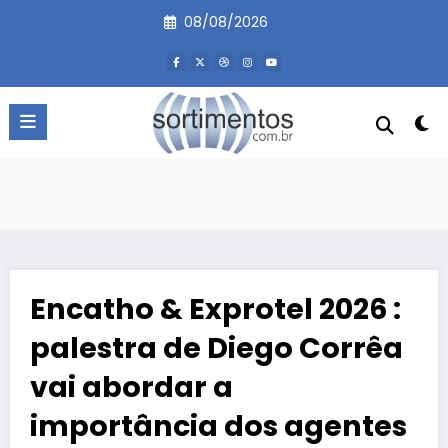
Pular
08/08/2026
para
o
conteúdo
Encatho & Exprotel 2026 :
palestra de Diego Corrêa
vai abordar a
importância dos agentes