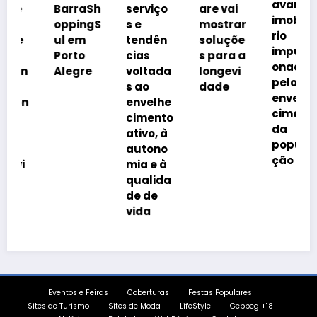
avanço
BarraSh
serviço
are vai
imobiliá
oppingS
s e
mostrar
rio
ul em
tendên
soluçõe
impulsi
Porto
cias
s para a
onado
Alegre
voltada
longevi
pelo
s ao
dade
envelhe
n
envelhe
cimento
cimento
da
ativo, à
popula
autono
ção
mia e à
qualida
de de
vida
Eventos e Feiras
Coberturas
Festas Populares
Sites de Turismo
Sites de Moda
LifeStyle
Gebbeg +18