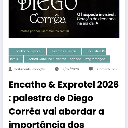
Encatho & Exprotel
Eventos E Feiras
Indústria De
Hotéis
Santa Catarina : Eventos - Agenda - Programação
Sortimento Redação
07/07/2026
0 Comentários
Encatho & Exprotel 2026
: palestra de Diego
Corrêa vai abordar a
importância dos