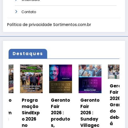
Contato
Política de privacidade Sortimentos.com.br
Destaques
Geronto
Fair
2026 em
o
Progra
Geronto
Geronto
Grama
mação
Fair
Fair
do
m
SindExp
2026 :
2026 :
debater
o 2026
produto
Sunday
á
no
s,
Villagec