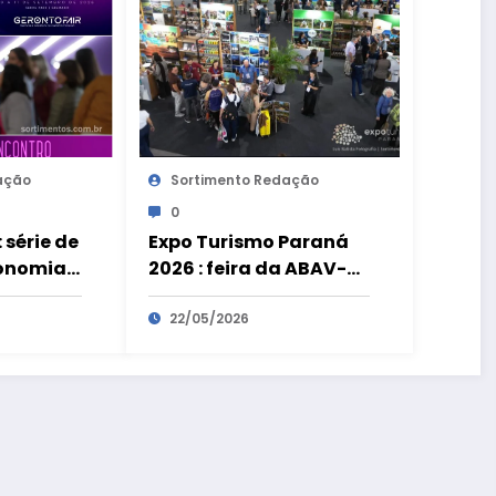
ação
Sortimento Redação
0
 série de
Expo Turismo Paraná
conomia
2026 : feira da ABAV-PR
movimenta R$ 180
 para a
milhões e bate recorde
22/05/2026