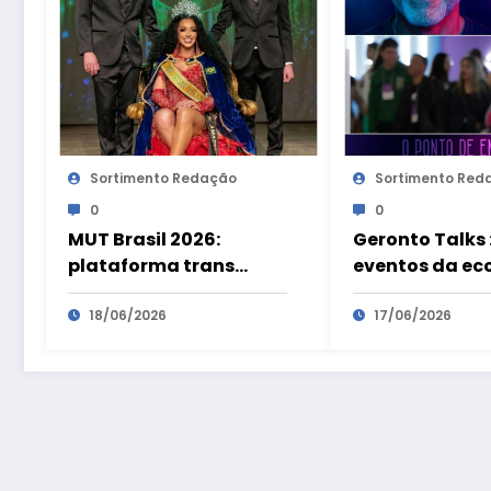
Sortimento Redação
Sortimento Red
0
0
MUT Brasil 2026:
Geronto Talks :
plataforma trans
eventos da e
transforma
prateada são
visibilidade em
18/06/2026
preparatórios
17/06/2026
oportunidades
Geronto Fair