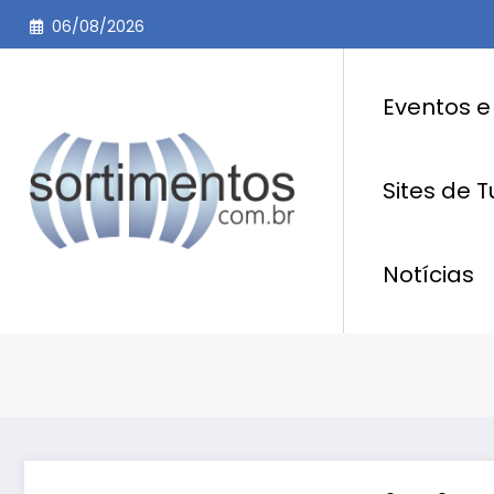
Pular
06/08/2026
para
o
conteúdo
Eventos e
Sites de 
Notícias