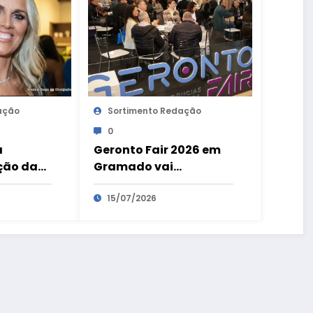
ação
Sortimento Redação
0
a
Geronto Fair 2026 em
ção da
Gramado vai
esign
apresentar debates e
oportunidades
15/07/2026
relacionados a
‘Economia da
Longevidade’