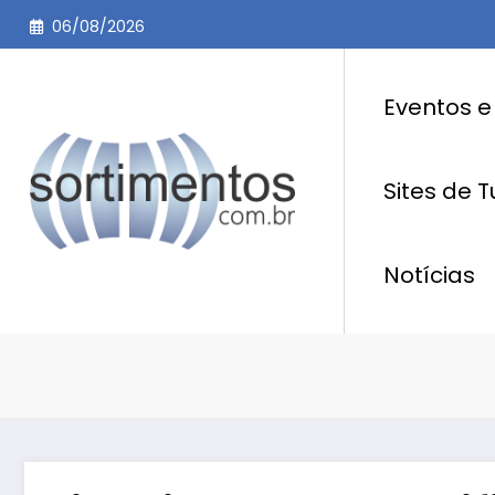
Pular
06/08/2026
para
o
conteúdo
Eventos e
Sites de 
Notícias