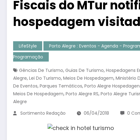
Fiscais do MTur noti
hospedagem visitad
LifeStyle
Porto Alegre : Eventos - Agenda - Progr
Programação
,
,
Gências De Turismo
Guias De Turismo
Hospedagens Em
,
,
,
Alegre
Lei Do Turismo
Meios De Hospedagem
Ministério
,
,
De Eventos
Parques Temáticos
Porto Alegre Hospedagen
,
,
Meios De Hospedagem
Porto Alegre RS
Porto Alegre Turi
Alegre
Sortimento Redação
06/04/2018
0 Com