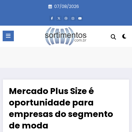
Pular
07/08/2026
para
o
conteúdo
Mercado Plus Size é
oportunidade para
empresas do segmento
de moda