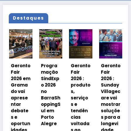
Destaques
Geronto
Fair
2026 em
to
Progra
Geronto
Geronto
Grama
mação
Fair
Fair
do
em
SindExp
2026 :
2026 :
debater
a
o 2026
produto
Sunday
á
no
s,
Villagec
avanço
e
BarraSh
serviço
are vai
imobiliá
oppingS
s e
mostrar
rio
te
ul em
tendên
soluçõe
impulsi
Porto
cias
s para a
onado
un
Alegre
voltada
longevi
pelo
s
s ao
dade