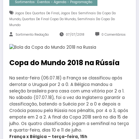
Sortimentos : Eventos - Agenda - Programação
,
Jogos Das Quartas De Final
Jogos Das Semifinais Da Copa Do
,
,
Mundo
Quartas De Final Copa Do Mundo
Semifinais Da Copa Do
Mundo
Sortimento Redação
07/07/2018
0 Comentários
Copa do Mundo 2018 na Rússia
Na sexta-feira (06.07.18) a França se classificou após
derrotar o Uruguai por 2 a 0. A Bélgica mandou a
seleção brasileira para casa com uma vitória por 2 a 1.
No sábado (07.07.18), foi a vez da Inglaterra garantir a
classificação, batendo a Suécia por 2 a 0 e depois a
Croácia passou pela Rússia nos pênaltis, por 4 a 3, após
empate em 2 a 2. A final da Copa 2018 será no dia 15 de
julho. Os quatro classificados jogam a semifinal na terça
e quarta-feira, dias 10 e 11 de julho.
França x Bélgica – terça-feira, 15h