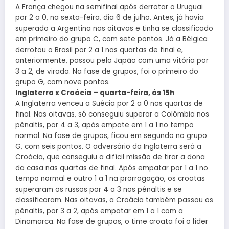
A França chegou na semifinal após derrotar o Uruguai
por 2 a 0, na sexta-feira, dia 6 de julho. Antes, já havia
superado a Argentina nas oitavas e tinha se classificado
em primeiro do grupo C, com sete pontos. Já a Bélgica
derrotou o Brasil por 2 a 1 nas quartas de final e,
anteriormente, passou pelo Japão com uma vitória por
3 a 2, de virada. Na fase de grupos, foi o primeiro do
grupo G, com nove pontos.
Inglaterra x Croácia – quarta-feira, às 15h
A Inglaterra venceu a Suécia por 2 a 0 nas quartas de
final. Nas oitavas, só conseguiu superar a Colômbia nos
pênaltis, por 4 a 3, após empate em 1 a 1 no tempo
normal. Na fase de grupos, ficou em segundo no grupo
G, com seis pontos. O adversário da Inglaterra será a
Croácia, que conseguiu a difícil missão de tirar a dona
da casa nas quartas de final. Após empatar por 1 a 1 no
tempo normal e outro 1 a 1 na prorrogação, os croatas
superaram os russos por 4 a 3 nos pênaltis e se
classificaram. Nas oitavas, a Croácia também passou os
pênaltis, por 3 a 2, após empatar em 1 a 1 com a
Dinamarca. Na fase de grupos, o time croata foi o líder