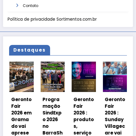
Contato
Política de privacidade Sortimentos.com.br
Destaques
Geront
Fair
2026 e
ronto
Progra
Geronto
Geronto
Grama
r
mação
Fair
Fair
do
26 em
SindExp
2026 :
2026 :
debate
ama
o 2026
produto
Sunday
á
vai
no
s,
Villagec
avanço
rese
BarraSh
serviço
are vai