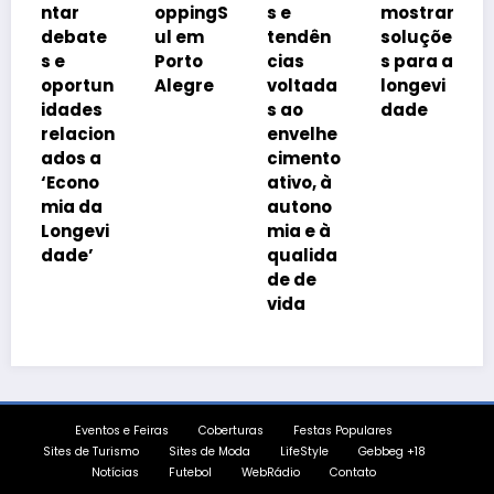
imobili
ar
oppingS
s e
mostrar
rio
bate
ul em
tendên
soluçõe
impulsi
Porto
cias
s para a
onado
ortun
Alegre
voltada
longevi
pelo
ades
s ao
dade
envelh
lacion
envelhe
ciment
os a
cimento
da
cono
ativo, à
popula
a da
autono
ção
ngevi
mia e à
de’
qualida
de de
vida
Eventos e Feiras
Coberturas
Festas Populares
Sites de Turismo
Sites de Moda
LifeStyle
Gebbeg +18
Notícias
Futebol
WebRádio
Contato