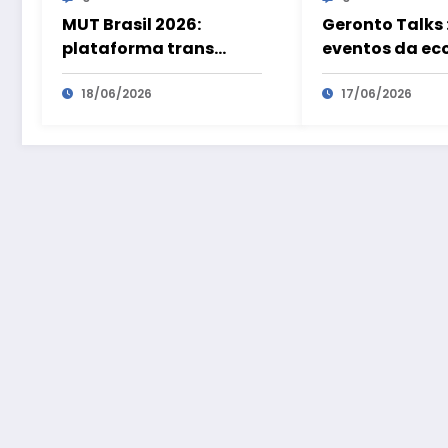
MUT Brasil 2026:
Geronto Talks :
plataforma trans
eventos da e
transforma
prateada são
visibilidade em
18/06/2026
preparatórios
17/06/2026
oportunidades
Geronto Fair