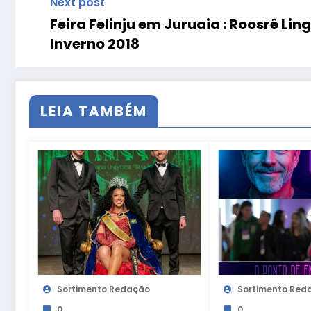
Next post
Feira Felinju em Juruaia : Roosrê Lin
Inverno 2018
LEIA TAMBÉM
Sortimento Redação
Sortimento Red
0
0