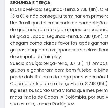
SEGUNDA E TERÇA
Brasil x México: segunda-feira, 2.7.18 (11h). 
(3 a 0) e não conseguiu terminar em primeiro 
Um Brasil que foi crescendo na competição
do que mostrou até agora, após se recupera
Bélgica x Japão: segunda-feira, 2.7.18 (15h).
chegam como claros favoritos após ganhare
grupos, enquanto os japoneses se classifica
desempate do fair play.
Suécia x Suíça: terça-feira, 3.7.18 (11h). Am
grupos e ganharam com bom futebol o bilhete
perde dois titulares da zaga por suspensão: L
Colômbia x Inglaterra: terça-feira, 3.7.18 (15h
ingleses buscarão uma vitória que lhes per
mata-mata de Copas. A Colômbia, por sua ve
sua estrela, James Rodríguez.