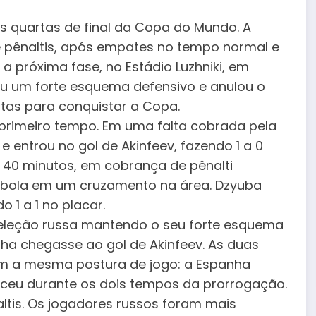
s quartas de final da Copa do Mundo. A
e pênaltis, após empates no tempo normal e
 próxima fase, no Estádio Luzhniki, em
tou um forte esquema defensivo e anulou o
tas para conquistar a Copa.
 primeiro tempo. Em uma falta cobrada pela
 e entrou no gol de Akinfeev, fazendo 1 a 0
 40 minutos, em cobrança de pênalti
a bola em um cruzamento na área. Dzyuba
 1 a 1 no placar.
seleção russa mantendo o seu forte esquema
ha chegasse ao gol de Akinfeev. As duas
m a mesma postura de jogo: a Espanha
eceu durante os dois tempos da prorrogação.
ltis. Os jogadores russos foram mais