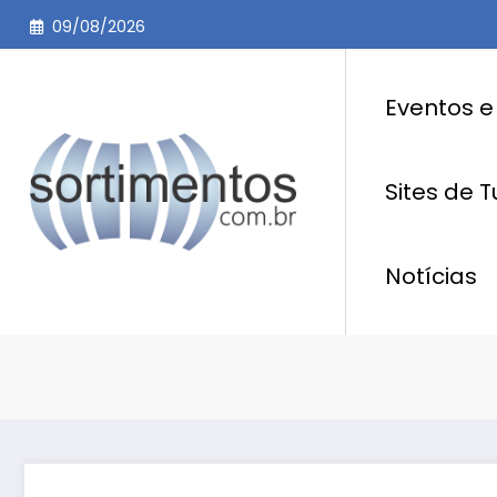
Pular
09/08/2026
para
o
conteúdo
Eventos e
Sites de 
Notícias