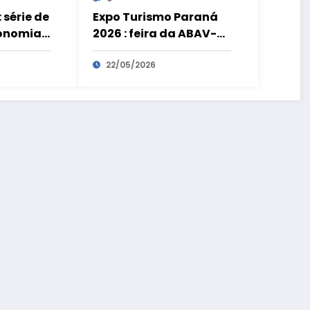
 série de
Expo Turismo Paraná
conomia
2026 : feira da ABAV-PR
movimenta R$ 180
 para a
milhões e bate recorde
22/05/2026