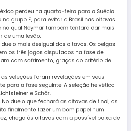
O México perdeu na quarta-feira para a Suécia
no grupo F, para evitar o Brasil nas oitavas.
 e no qual Neymar também tentará dar mais
r de uma lesão.
 O duelo mais desigual das oitavas. Os belgas
m os três jogos disputados na fase de
ram com sofrimento, graças ao critério de
bas as seleções foram revelações em seus
 para a fase seguinte. A seleção helvética
ichtsteiner e Schär.
). No duelo que fechará as oitavas de final, os
mita finalmente fazer um bom papel num
z, chega às oitavas com a possível baixa de