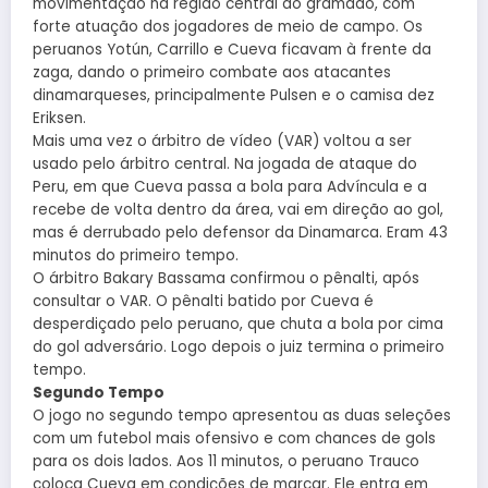
movimentação na região central do gramado, com
forte atuação dos jogadores de meio de campo. Os
peruanos Yotún, Carrillo e Cueva ficavam à frente da
zaga, dando o primeiro combate aos atacantes
dinamarqueses, principalmente Pulsen e o camisa dez
Eriksen.
Mais uma vez o árbitro de vídeo (VAR) voltou a ser
usado pelo árbitro central. Na jogada de ataque do
Peru, em que Cueva passa a bola para Advíncula e a
recebe de volta dentro da área, vai em direção ao gol,
mas é derrubado pelo defensor da Dinamarca. Eram 43
minutos do primeiro tempo.
O árbitro Bakary Bassama confirmou o pênalti, após
consultar o VAR. O pênalti batido por Cueva é
desperdiçado pelo peruano, que chuta a bola por cima
do gol adversário. Logo depois o juiz termina o primeiro
tempo.
Segundo Tempo
O jogo no segundo tempo apresentou as duas seleções
com um futebol mais ofensivo e com chances de gols
para os dois lados. Aos 11 minutos, o peruano Trauco
coloca Cueva em condições de marcar. Ele entra em