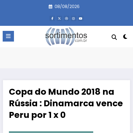
Pular
08/08/2026
para
o
conteúdo
Copa do Mundo 2018 na
Rússia : Dinamarca vence
Peru por 1 x 0