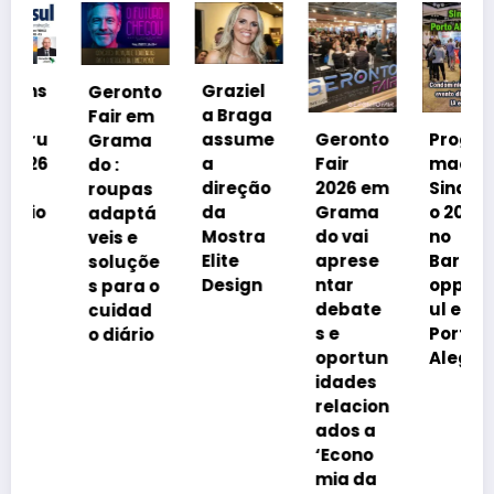
Graziel
Geronto
a Braga
Fair em
u
assume
Geronto
Progra
Grama
6
a
Fair
mação
do :
direção
2026 em
SindExp
roupas
da
Grama
o 2026
adaptá
Mostra
do vai
no
veis e
Elite
aprese
BarraSh
soluçõe
Design
ntar
oppingS
s para o
debate
ul em
cuidad
s e
Porto
o diário
oportun
Alegre
idades
relacion
ados a
‘Econo
mia da