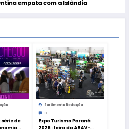
entina empata com a Islândia
ação
Sortimento Redação
0
 série de
Expo Turismo Paraná
conomia
2026 : feira da ABAV-PR