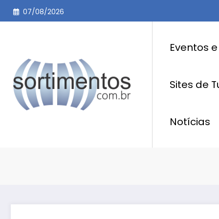
Pular
07/08/2026
para
o
conteúdo
Eventos e
Sites de 
Notícias