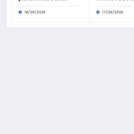
transforma
prateada são
visibilidade em
18/06/2026
preparatórios
17/06/2026
oportunidades
Geronto Fair