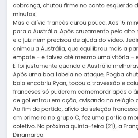
cobrança, chutou firme no canto esquerdo de
minutos.
Mas o alívio francês durou pouco. Aos 15 mi
para a Austrália. Após cruzamento pelo alto
e o juiz nem precisou de ajuda do vídeo. Jed
animou a Austrália, que equilibrou mais a pa
empate – e talvez até mesmo uma vitória – e
E foi justamente quando a Austrália melhora
Após uma boa tabela no ataque, Pogba chutou
bola encobriu Ryan, tocou o travessão e caiu
franceses só puderam comemorar após o árbi
de gol entrou em ação, avisando no relógio d
Ao fim da partida, alívio da seleção francesa
em primeiro no grupo C, fez uma partida m
coletivo. Na próxima quinta-feira (21), a Fran
Dinamarca.