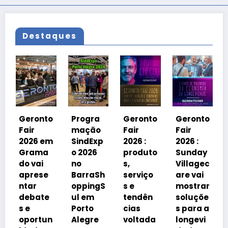
Destaques
Geronto
Fair
2026 em
to
Progra
Geronto
Geronto
Grama
mação
Fair
Fair
do
em
SindExp
2026 :
2026 :
debater
a
o 2026
produto
Sunday
á
no
s,
Villagec
avanço
e
BarraSh
serviço
are vai
imobiliá
oppingS
s e
mostrar
rio
te
ul em
tendên
soluçõe
impulsi
Porto
cias
s para a
onado
un
Alegre
voltada
longevi
pelo