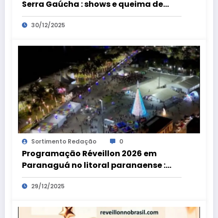
Serra Gaúcha : shows e queima de
fogos na virada de ano
30/12/2025
Sortimento Redação
0
Programação Réveillon 2026 em
Paranaguá no litoral paranaense :
shows, gastronomia e queima de
29/12/2025
fogos na virada de ano na Praça de
Eventos