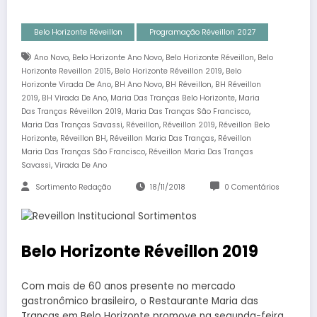
Belo Horizonte Réveillon
Programação Réveillon 2027
,
,
,
Ano Novo
Belo Horizonte Ano Novo
Belo Horizonte Réveillon
Belo
,
,
Horizonte Reveillon 2015
Belo Horizonte Réveillon 2019
Belo
,
,
,
Horizonte Virada De Ano
BH Ano Novo
BH Réveillon
BH Réveillon
,
,
,
2019
BH Virada De Ano
Maria Das Tranças Belo Horizonte
Maria
,
,
Das Tranças Réveillon 2019
Maria Das Tranças São Francisco
,
,
,
Maria Das Tranças Savassi
Réveillon
Réveillon 2019
Réveillon Belo
,
,
,
Horizonte
Réveillon BH
Réveillon Maria Das Tranças
Réveillon
,
Maria Das Tranças São Francisco
Réveillon Maria Das Tranças
,
Savassi
Virada De Ano
Sortimento Redação
18/11/2018
0 Comentários
Belo Horizonte Réveillon 2019
Com mais de 60 anos presente no mercado
gastronômico brasileiro, o Restaurante Maria das
Tranças em Belo Horizonte promove na segunda-feira