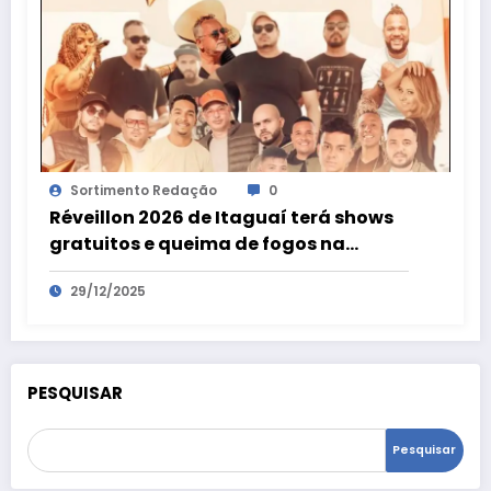
Sortimento Redação
0
Réveillon 2026 de Itaguaí terá shows
gratuitos e queima de fogos na
virada de ano em Coroa Grande e
29/12/2025
Chaperó
PESQUISAR
Pesquisar