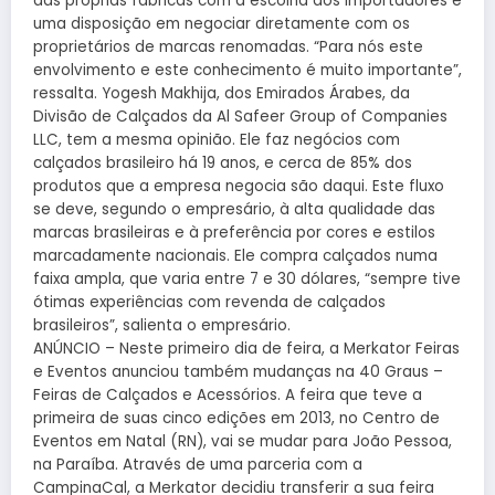
das próprias fábricas com a escolha dos importadores e
uma disposição em negociar diretamente com os
proprietários de marcas renomadas. “Para nós este
envolvimento e este conhecimento é muito importante”,
ressalta. Yogesh Makhija, dos Emirados Árabes, da
Divisão de Calçados da Al Safeer Group of Companies
LLC, tem a mesma opinião. Ele faz negócios com
calçados brasileiro há 19 anos, e cerca de 85% dos
produtos que a empresa negocia são daqui. Este fluxo
se deve, segundo o empresário, à alta qualidade das
marcas brasileiras e à preferência por cores e estilos
marcadamente nacionais. Ele compra calçados numa
faixa ampla, que varia entre 7 e 30 dólares, “sempre tive
ótimas experiências com revenda de calçados
brasileiros”, salienta o empresário.
ANÚNCIO – Neste primeiro dia de feira, a Merkator Feiras
e Eventos anunciou também mudanças na 40 Graus –
Feiras de Calçados e Acessórios. A feira que teve a
primeira de suas cinco edições em 2013, no Centro de
Eventos em Natal (RN), vai se mudar para João Pessoa,
na Paraíba. Através de uma parceria com a
CampinaCal, a Merkator decidiu transferir a sua feira