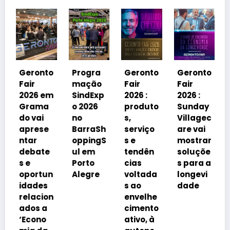
Geron
Fair
2026 
ronto
Progra
Geronto
Geronto
Gram
ir
mação
Fair
Fair
do
26 em
SindExp
2026 :
2026 :
debat
rama
o 2026
produto
Sunday
á
 vai
no
s,
Villagec
avanç
rese
BarraSh
serviço
are vai
imobili
ar
oppingS
s e
mostrar
rio
bate
ul em
tendên
soluçõe
impuls
e
Porto
cias
s para a
onado
ortun
Alegre
voltada
longevi
pelo
ades
s ao
dade
envelh
lacion
envelhe
cimen
os a
cimento
da
cono
ativo, à
popul