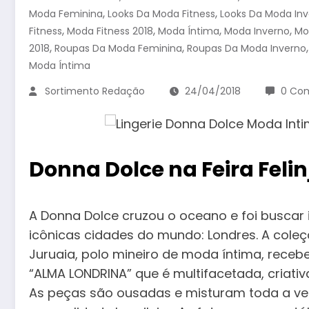
,
,
Moda Feminina
Looks Da Moda Fitness
Looks Da Moda In
,
,
,
,
Fitness
Moda Fitness 2018
Moda Íntima
Moda Inverno
Mo
,
,
2018
Roupas Da Moda Feminina
Roupas Da Moda Inverno
Moda Íntima
Sortimento Redação
24/04/2018
0 Com
Donna Dolce na Feira Felin
A Donna Dolce cruzou o oceano e foi busca
icônicas cidades do mundo: Londres. A cole
Juruaia, polo mineiro de moda íntima, rece
“ALMA LONDRINA” que é multifacetada, criativ
As peças são ousadas e misturam toda a ver