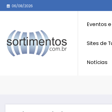
Pular
06/08/2026
para
o
conteúdo
Eventos e
Sites de 
Notícias