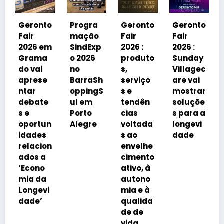
Geront
Fair
2026 e
ronto
Progra
Geronto
Geronto
Grama
r
mação
Fair
Fair
do
26 em
SindExp
2026 :
2026 :
debate
ama
o 2026
produto
Sunday
á
vai
no
s,
Villagec
avanço
rese
BarraSh
serviço
are vai
imobili
ar
oppingS
s e
mostrar
rio
bate
ul em
tendên
soluçõe
impulsi
Porto
cias
s para a
onado
ortun
Alegre
voltada
longevi
pelo
ades
s ao
dade
envelh
lacion
envelhe
ciment
os a
cimento
da
cono
ativo, à
popula
a da
autono
ção
ngevi
mia e à
de’
qualida
de de
vida