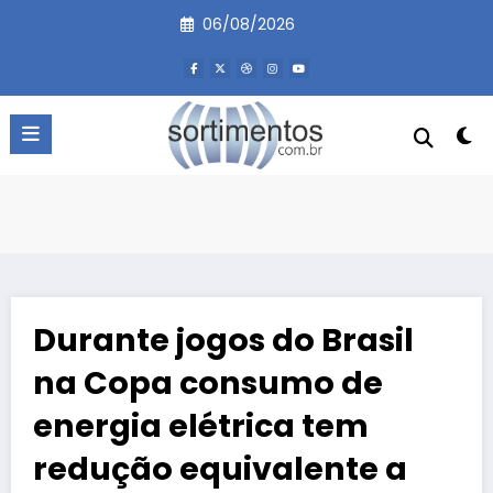
Pular
06/08/2026
para
o
conteúdo
Durante jogos do Brasil
na Copa consumo de
energia elétrica tem
redução equivalente a