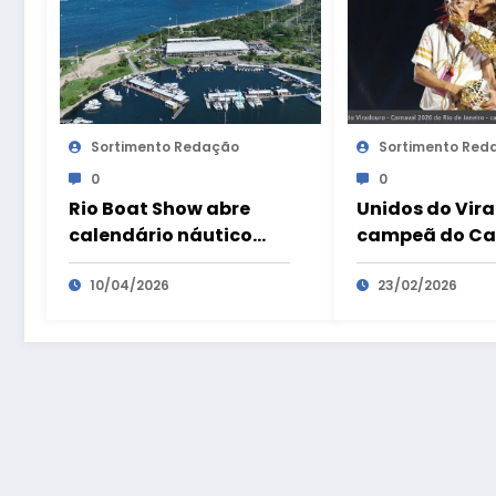
Sortimento Redação
Sortimento Red
0
0
Rio Boat Show abre
Unidos do Vir
calendário náutico
campeã do Ca
brasileiro de 2026 na
2026 do Rio de
Marina da Glória
10/04/2026
23/02/2026