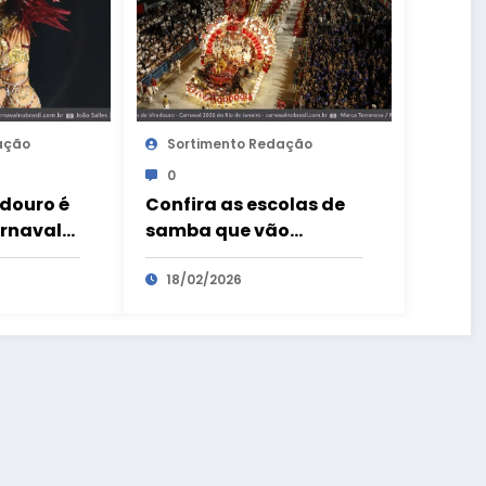
ação
Sortimento Redação
0
adouro é
Confira as escolas de
rnaval
samba que vão
 Janeiro
participar do Desfile
das Campeãs do
18/02/2026
Carnaval 2026 do Rio
de Janeiro