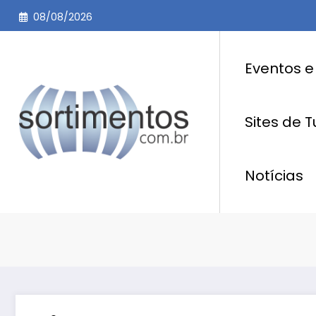
Pular
08/08/2026
para
o
conteúdo
Eventos e
Sites de 
Notícias