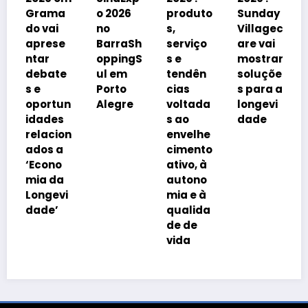
debate
ama
o 2026
produto
Sunday
á
vai
no
s,
Villagec
avanço
rese
BarraSh
serviço
are vai
imobili
ar
oppingS
s e
mostrar
rio
bate
ul em
tendên
soluçõe
impulsi
Porto
cias
s para a
onado
ortun
Alegre
voltada
longevi
pelo
ades
s ao
dade
envelh
lacion
envelhe
ciment
os a
cimento
da
cono
ativo, à
popula
a da
autono
ção
ngevi
mia e à
de’
qualida
de de
vida