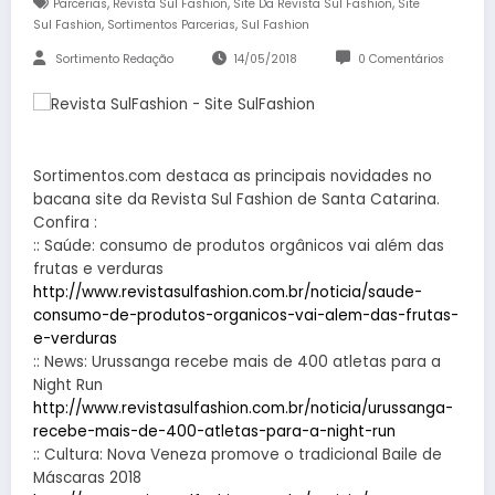
,
,
,
Parcerias
Revista Sul Fashion
Site Da Revista Sul Fashion
Site
,
,
Sul Fashion
Sortimentos Parcerias
Sul Fashion
Sortimento Redação
14/05/2018
0 Comentários
Sortimentos.com destaca as principais novidades no
bacana site da Revista Sul Fashion de Santa Catarina.
Confira :
:: Saúde: consumo de produtos orgânicos vai além das
frutas e verduras
http://www.revistasulfashion.com.br/noticia/saude-
consumo-de-produtos-organicos-vai-alem-das-frutas-
e-verduras
:: News: Urussanga recebe mais de 400 atletas para a
Night Run
http://www.revistasulfashion.com.br/noticia/urussanga-
recebe-mais-de-400-atletas-para-a-night-run
:: Cultura: Nova Veneza promove o tradicional Baile de
Máscaras 2018