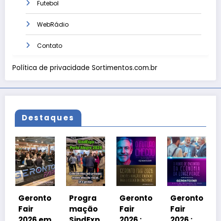
Futebol
WebRádio
Contato
Política de privacidade Sortimentos.com.br
Destaques
Geront
Fair
2026 e
ronto
Progra
Geronto
Geronto
Grama
r
mação
Fair
Fair
do
26 em
SindExp
2026 :
2026 :