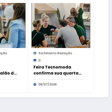
ação
Sortimento Redação
0
Feira Tecnomoda
salão de
confirma sua quarta
e gerar
edição para os dias 17
hões de
e 18 de fevereiro de
08/07/2026
cios com
2027