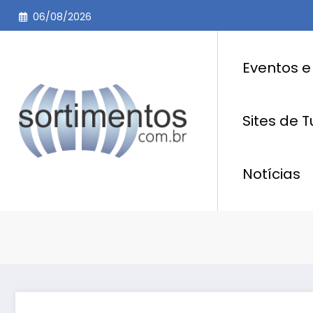
Pular
06/08/2026
para
o
conteúdo
Eventos e
Sites de 
Notícias