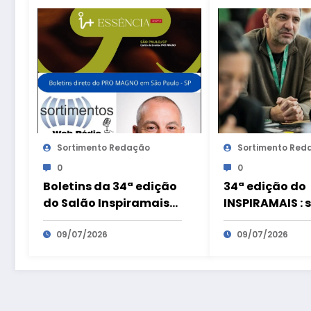
Sortimento Redação
Sortimento Red
0
0
Boletins da 34ª edição
34ª edição do
do Salão Inspiramais
INSPIRAMAIS : 
em São Paulo com
materiais dev
Cláudio Alves
09/07/2026
mais de 61 mil
09/07/2026
reais em negó
o mercado
internacional