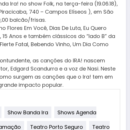
Ira! no show Folk, na terça-feira (19.06.18),
e Piracicaba, 740 – Campos Elíseos ), em São
0,00 balcão/frisas.
o Flores Em Você, Dias De Luta, Eu Quero
a, 15 Anos e também clássicos do “lado B” da
erte Fatal, Bebendo Vinho, Um Dia Como
contundente, as canções do IRA! nascem
tor, Edgard Scandurra e a voz de Nasi. Neste
 como surgem as canções que o Ira! tem em
 grande impacto popular.
Show Banda Ira
Shows Agenda
ramação
Teatro Porto Seguro
Teatro