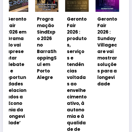
Geronto
Fair
2026 em
o
Progra
Geronto
Geronto
Grama
mação
Fair
Fair
do
m
SindExp
2026 :
2026 :
debater
o 2026
produto
Sunday
á
no
s,
Villagec
avanço
BarraSh
serviço
are vai
imobiliá
oppingS
s e
mostrar
rio
ul em
tendên
soluçõe
impulsi
Porto
cias
s para a
onado
n
Alegre
voltada
longevi
pelo
s ao
dade
envelhe
n
envelhe
cimento
cimento
da
ativo, à
popula
autono
ção
mia e à
qualida
de de