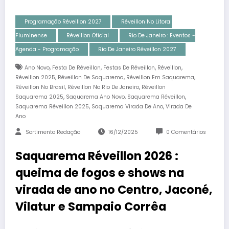
Programação Réveillon 2027
Réveillon No Litoral
Fluminense
Réveillon Oficial
Rio De Janeiro : Eventos -
Agenda - Programação
Rio De Janeiro Réveillon 2027
,
,
,
,
Ano Novo
Festa De Réveillon
Festas De Réveillon
Réveillon
,
,
,
Réveillon 2025
Réveillon De Saquarema
Réveillon Em Saquarema
,
,
Réveillon No Brasil
Réveillon No Rio De Janeiro
Réveillon
,
,
,
Saquarema 2025
Saquarema Ano Novo
Saquarema Réveillon
,
,
Saquarema Réveillon 2025
Saquarema Virada De Ano
Virada De
Ano
Sortimento Redação
16/12/2025
0 Comentários
Saquarema Réveillon 2026 :
queima de fogos e shows na
virada de ano no Centro, Jaconé,
Vilatur e Sampaio Corrêa