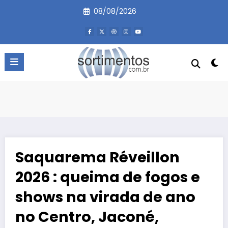
Pular
08/08/2026
para
o
conteúdo
Saquarema Réveillon
2026 : queima de fogos e
shows na virada de ano
no Centro, Jaconé,