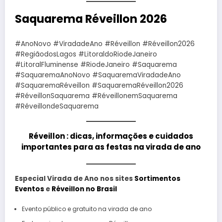
Saquarema Réveillon 2026
#AnoNovo #ViradadeAno #Réveillon #Réveillon2026
#RegiãodosLagos #LitoraldoRiodeJaneiro
#LitoralFluminense #RiodeJaneiro #Saquarema
#SaquaremaAnoNovo #SaquaremaViradadeAno
#SaquaremaRéveillon #SaquaremaRéveillon2026
#RéveillonSaquarema #RéveillonemSaquarema
#RéveillondeSaquarema
Réveillon : dicas, informações e cuidados
importantes para as festas na virada de ano
Especial Virada de Ano nos sites
Sortimentos
Eventos
e
Réveillon no Brasil
Evento público e gratuito na virada de ano