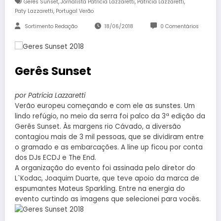
,
,
,
Gerês Sunset
Jornalista Patrícia Lazzaretti
Patrícia Lazzaretti
,
Paty Lazzaretti
Portugal Verão
Sortimento Redação
18/06/2018
0 Comentários
Gerês Sunset
por Patrícia Lazzaretti
Verão europeu começando e com ele as sunstes. Um
lindo refúgio, no meio da serra foi palco da 3ª edição da
Gerês Sunset. Às margens rio Cávado, a diversão
contagiou mais de 3 mil pessoas, que se dividiram entre
o gramado e as embarcações. A line up ficou por conta
dos DJs ECDJ e The End.
A organização do evento foi assinada pelo diretor do
L`Kodac, Joaquim Duarte, que teve apoio da marca de
espumantes Mateus Sparkling. Entre na energia do
evento curtindo as imagens que selecionei para vocês.