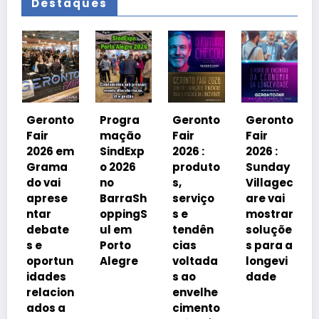
Destaques
Geronto
Fair
2026 em
nto
Progra
Geronto
Geronto
Grama
mação
Fair
Fair
do
 em
SindExp
2026 :
2026 :
debater
ma
o 2026
produto
Sunday
á
i
no
s,
Villagec
avanço
se
BarraSh
serviço
are vai
imobiliá
oppingS
s e
mostrar
rio
te
ul em
tendên
soluçõe
impulsi
Porto
cias
s para a
onado
tun
Alegre
voltada
longevi
pelo
es
s ao
dade
envelhe
ion
envelhe
cimento
a
cimento
da