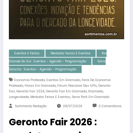
Eventos E Feiras
Merkator Feiras E Eventos
Rio
Grande Do Sul : Eventos - Agenda - Programação
Serra
Gaúcha : Eventos - Agenda - Programação
,
,
Economia Prateada
Eventos Em Gramado
Feira Da Economia
,
,
,
Prateada
Feiras Em Gramado
Fórum Nacional Das ILPIs
Geronto
,
,
,
,
Fair
Geronto Fair 2026
Geronto Fair Em Gramado
Gramado
,
,
Longevidade
Merkator Feiras E Eventos
Serra Park Em Gramado
Sortimento Redação
08/07/2026
0 Comentários
Geronto Fair 2026 :