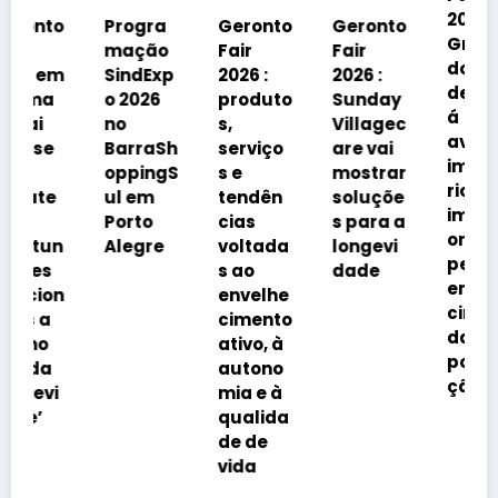
2026 em
Geronto
o
Progra
Geronto
Grama
Fair
mação
Fair
do
2026 :
m
SindExp
2026 :
debater
produto
o 2026
Sunday
á
s,
no
Villagec
avanço
serviço
BarraSh
are vai
imobiliá
s e
oppingS
mostrar
rio
tendên
ul em
soluçõe
impulsi
cias
Porto
s para a
onado
voltada
Alegre
longevi
pelo
s ao
dade
envelhe
envelhe
n
cimento
cimento
da
ativo, à
popula
autono
ção
mia e à
qualida
de de
vida