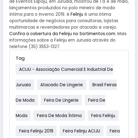
de Eventos Expoju, em Juruaia, mostrou de 1 a 4 de maio,
lançamentos produzidos no polo mineiro de moda
íntima para o Inverno 2019. A
Felinju
é uma ótima
oportunidade de negócios para consultoras, lojistas
multimarcas e revendedores por atacado e varejo.
Confira a cobertura da Felinju no Sortimentos.com
. Mais
informações sobre a Felinju em Juruaia através do
telefone (35) 3553-1327.
Tag
ACIJU - Associação Comercial E Industrial De
Juruaia
Atacado De Lingerie
Brasil Feiras
De Moda
Feira De Lingerie
Feira De
Moda
Feira De Moda Íntima
Feira Felinju
Feira Felinju 2019
Feira Felinju ACIJU
Feira