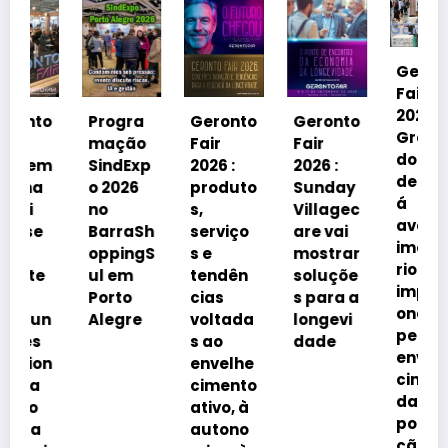
Geronto
Fair
2026 em
o
Progra
Geronto
Geronto
Grama
mação
Fair
Fair
do
m
SindExp
2026 :
2026 :
debater
o 2026
produto
Sunday
á
no
s,
Villagec
avanço
BarraSh
serviço
are vai
imobiliá
oppingS
s e
mostrar
rio
ul em
tendên
soluçõe
impulsi
Porto
cias
s para a
onado
n
Alegre
voltada
longevi
pelo
s ao
dade
envelhe
n
envelhe
cimento
cimento
da
ativo, à
popula
autono
ção