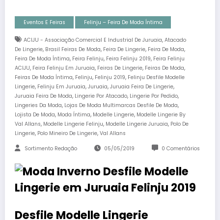
Eventos E Feiras
Felinju – Feira De Moda Íntima
,
ACIJU - Associação Comercial E Industrial De Juruaia
Atacado
,
,
,
,
De Lingerie
Brasil Feiras De Moda
Feira De Lingerie
Feira De Moda
,
,
,
Feira De Moda Íntima
Feira Felinju
Feira Felinju 2019
Feira Felinju
,
,
,
,
ACIJU
Feira Felinju Em Juruaia
Feiras De Lingerie
Feiras De Moda
,
,
,
Feiras De Moda Íntima
Felinju
Felinju 2019
Felinju Desfile Modelle
,
,
,
,
Lingerie
Felinju Em Juruaia
Juruaia
Juruaia Feira De Lingerie
,
,
,
Juruaia Feira De Moda
Lingerie Por Atacado
Lingerie Por Pedido
,
,
Lingeries Da Moda
Lojas De Moda Multimarcas Desfile De Moda
,
,
,
Lojista De Moda
Moda Íntima
Modelle Lingerie
Modelle Lingerie By
,
,
,
Val Allans
Modelle Lingerie Felinju
Modelle Lingerie Juruaia
Polo De
,
,
Lingerie
Polo Mineiro De Lingerie
Val Allans
Sortimento Redação
05/05/2019
0 Comentários
Desfile Modelle Lingerie