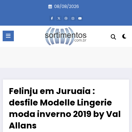
Pular
08/08/2026
para
o
conteúdo
Felinju em Juruaia :
desfile Modelle Lingerie
moda inverno 2019 by Val
Allans