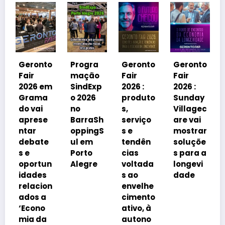
Geronto
Fair
2026 em
nto
Progra
Geronto
Geronto
Grama
mação
Fair
Fair
do
 em
SindExp
2026 :
2026 :
debater
ma
o 2026
produto
Sunday
á
ai
no
s,
Villagec
avanço
ese
BarraSh
serviço
are vai
imobiliá
oppingS
s e
mostrar
rio
ate
ul em
tendên
soluçõe
impulsi
Porto
cias
s para a
onado
tun
Alegre
voltada
longevi
pelo
es
s ao
dade
envelhe
cion
envelhe
cimento
 a
cimento
da
no
ativo, à
popula
da
autono